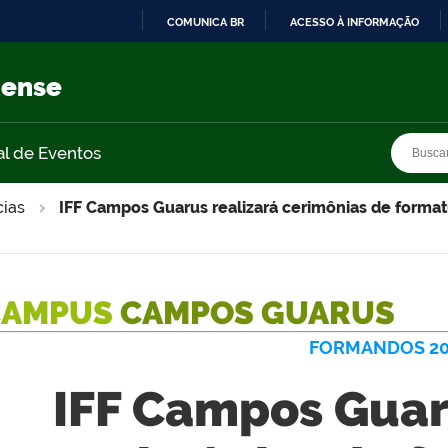
COMUNICA BR
ACESSO À INFORMAÇÃO
IR
PARA
nense
O
CONTEÚDO
Busca
Busca
al de Eventos
cias
IFF Campos Guarus realizará cerimônias de format
CAMPUS
CAMPOS GUARUS
FORMANDOS 20
IFF Campos Guar