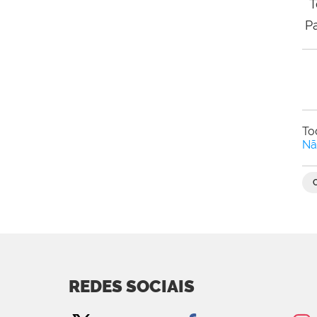
T
P
To
Nã
REDES SOCIAIS