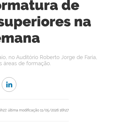
ormatura de
 superiores na
emana
o, no Auditório Roberto Jorge de Faria,
s áreas de formação.
6h27,
última modificação
11/05/2026 16h27