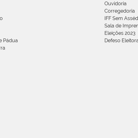
Ouvidoria
Corregedoria
ão
IFF Sem Asséd
Sala de Impren
Eleições 2023
de Pádua
Defeso Eleitor
rra