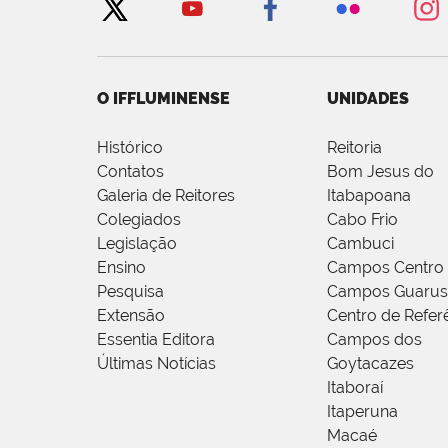
O IFFLUMINENSE
UNIDADES
Histórico
Reitoria
Contatos
Bom Jesus do
Galeria de Reitores
Itabapoana
Colegiados
Cabo Frio
Legislação
Cambuci
Ensino
Campos Centro
Pesquisa
Campos Guarus
Extensão
Centro de Refer
Essentia Editora
Campos dos
Últimas Notícias
Goytacazes
Itaboraí
Itaperuna
Macaé