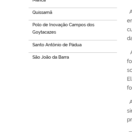
A
Quissamã
e
Polo de Inovação Campos dos
c
Goytacazes
d
Santo Antônio de Pádua
A
São João da Barra
f
s
E
f
A
s
pr