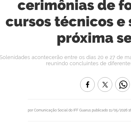
cerimônias de f
cursos técnicos e
próxima s
Solenidades acontecerão entre os dias 20 e 27 de mai
reunindo concluintes de diferente
por
Comunicação Social do IFF Guarus
publicado
11/05/2026 1