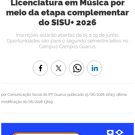
Licenciatura em Música por
meio da etapa complementar
do SISU+ 2026
Inscrições estarão abertas de 15 a 19 de junho.
Oportunidades são para o segundo semestre letivo no
Campus Campos Guarus.
por
Comunicação Social do IFF Guarus
publicado
15/06/2026 11h43,
última
modificação
16/06/2026 13h19