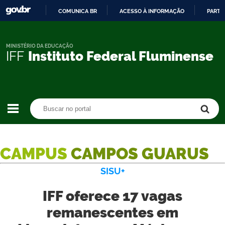
COMUNICA BR
ACESSO À INFORMAÇÃO
PARTI
IR
PARA
O
MINISTÉRIO DA EDUCAÇÃO
IFF
Instituto Federal Fluminense
CONTEÚDO
Buscar no portal
Buscar no portal
CAMPUS
CAMPOS GUARUS
SISU+
IFF oferece 17 vagas
remanescentes em