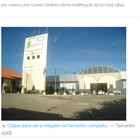
por
Juliana Lima Gomes Cardoso
última modificação
19/10/2015 13h42
Clique para ver a imagem no tamanho completo…
—
Tamanho
:
25KB