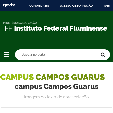
COMUNICA BR
ACESSO À INFORMAÇÃO
PARTI
IR
PARA
O
MINISTÉRIO DA EDUCAÇÃO
IFF
Instituto Federal Fluminense
CONTEÚDO
Buscar no portal
Buscar no portal
CAMPUS
CAMPOS GUARUS
campus Campos Guarus
Imagem do texto de apresentação