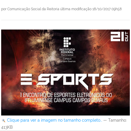
por
Comunicação Social da Reitoria
última modificação
18/10/2017 09h58
Clique para ver a imagem no tamanho completo…
—
Tamanho
:
413KB