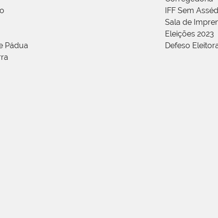
ão
IFF Sem Asséd
Sala de Impren
Eleições 2023
de Pádua
Defeso Eleitor
rra