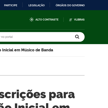
PARTICIPE
LEGISLAÇÃO
ÓRGÃOS DO GOVERNO
ALTO CONTRASTE
VLIBRAS
r no portal
r no portal
o Inicial em Músico de Banda
nscrições para
o Inicial em