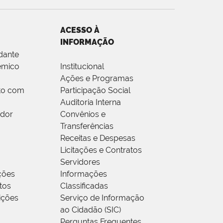
ACESSO À
INFORMAÇÃO
dante
êmico
Institucional
Ações e Programas
to com
Participação Social
Auditoria Interna
idor
Convênios e
Transferências
Receitas e Despesas
Licitações e Contratos
Servidores
ções
Informações
tos
Classificadas
rições
Serviço de Informação
ao Cidadão (SIC)
Perguntas Frequentes