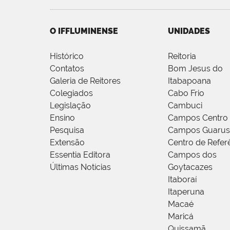
O IFFLUMINENSE
UNIDADES
Histórico
Reitoria
Contatos
Bom Jesus do
Galeria de Reitores
Itabapoana
Colegiados
Cabo Frio
Legislação
Cambuci
Ensino
Campos Centro
Pesquisa
Campos Guarus
Extensão
Centro de Refer
Essentia Editora
Campos dos
Últimas Notícias
Goytacazes
Itaboraí
Itaperuna
Macaé
Maricá
Quissamã