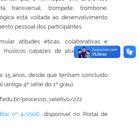
uta transversal, trompete, trombone,
gógica está voltada ao desenvolvimento
mento pessoal dos participantes.
lar atitudes éticas, colaborativas e
e músicos capazes de atuar de forma
e 15 anos, desde que tenham concluído
antiga 4ª série do 1º grau).
iff.edu.br/processo_seletivo/272
dital nº 4/2026
, disponível no Portal de