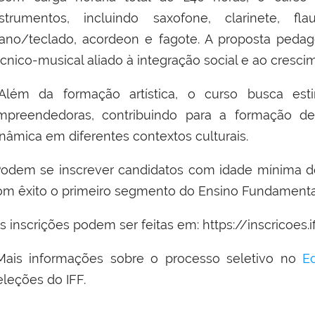
nstrumentos, incluindo saxofone, clarinete, fla
iano/teclado, acordeon e fagote. A proposta peda
cnico-musical aliado à integração social e ao cresci
lém da formação artística, o curso busca estimu
mpreendedoras, contribuindo para a formação d
inâmica em diferentes contextos culturais.
odem se inscrever candidatos com idade mínima d
om êxito o primeiro segmento do Ensino Fundamental (
s inscrições podem ser feitas em:
https://inscricoes.
ais informações sobre o processo seletivo no
E
eleções do IFF.