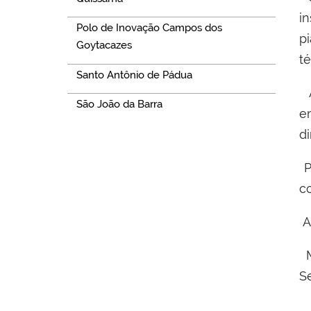
i
Polo de Inovação Campos dos
p
Goytacazes
té
Santo Antônio de Pádua
A
São João da Barra
e
d
P
c
A
M
S