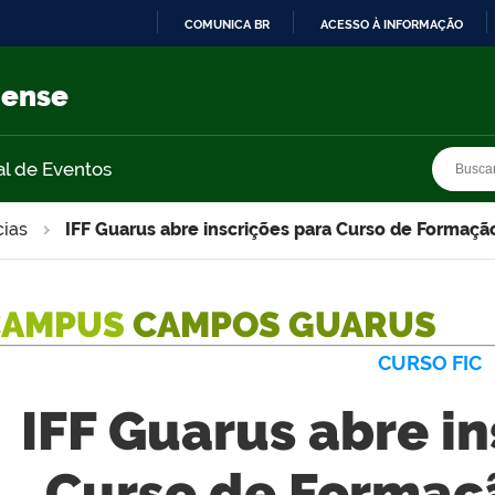
COMUNICA BR
ACESSO À INFORMAÇÃO
IR
PARA
nense
O
CONTEÚDO
Busca
Busca
al de Eventos
cias
IFF Guarus abre inscrições para Curso de Formaçã
CAMPUS
CAMPOS GUARUS
CURSO FIC
IFF Guarus abre i
Curso de Formaçã