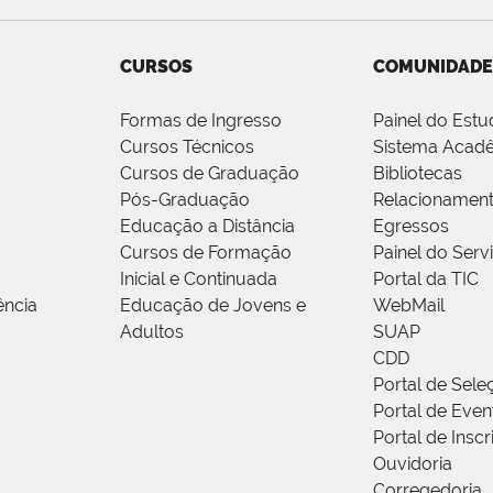
CURSOS
COMUNIDADE
Formas de Ingresso
Painel do Estu
Cursos Técnicos
Sistema Acad
Cursos de Graduação
Bibliotecas
Pós-Graduação
Relacionamen
Educação a Distância
Egressos
Cursos de Formação
Painel do Serv
Inicial e Continuada
Portal da TIC
ência
Educação de Jovens e
WebMail
Adultos
SUAP
CDD
Portal de Sele
Portal de Even
Portal de Insc
Ouvidoria
Corregedoria