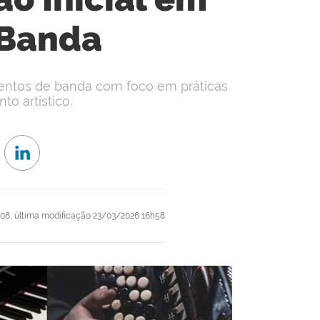
 Banda
mentos de banda com foco em práticas
o artístico.
08,
última modificação
23/03/2026 16h58