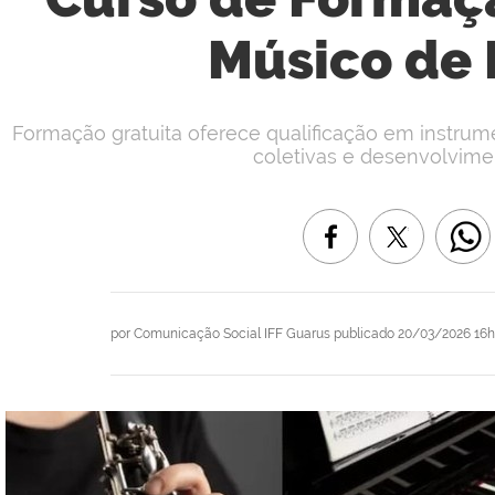
Músico de
Formação gratuita oferece qualificação em instru
coletivas e desenvolviment
por
Comunicação Social IFF Guarus
publicado
20/03/2026 16h