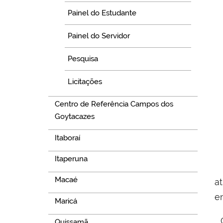
Painel do Estudante
Painel do Servidor
Pesquisa
Licitações
Centro de Referência Campos dos
Goytacazes
Itaboraí
Itaperuna
Macaé
a
e
Maricá
C
Quissamã