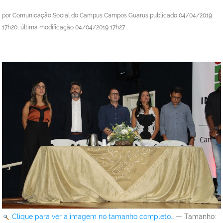
por
Comunicação Social do Campus Campos Guarus
publicado
04/04/2019
17h20,
última modificação
04/04/2019 17h27
Clique para ver a imagem no tamanho completo…
—
Tamanho
: