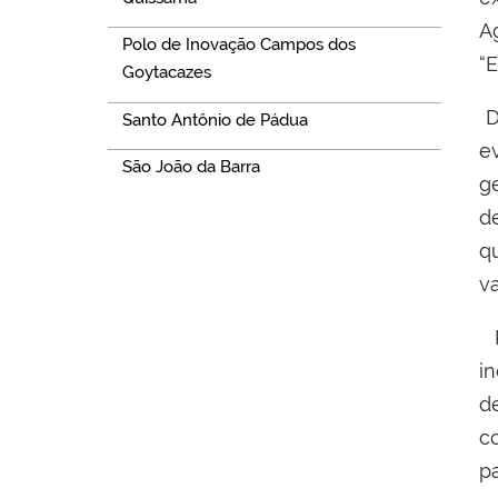
A
Polo de Inovação Campos dos
“
Goytacazes
D
Santo Antônio de Pádua
e
São João da Barra
g
d
q
v
R
i
d
c
p