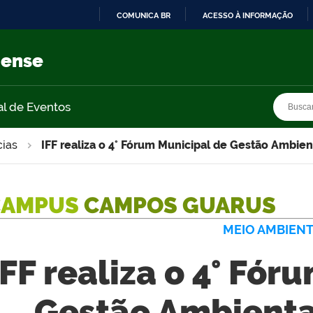
COMUNICA BR
ACESSO À INFORMAÇÃO
IR
PARA
nense
O
CONTEÚDO
Busca
Busca
al de Eventos
cias
IFF realiza o 4° Fórum Municipal de Gestão Ambient
CAMPUS
CAMPOS GUARUS
MEIO AMBIEN
IFF realiza o 4° Fór
Gestão Ambiental 