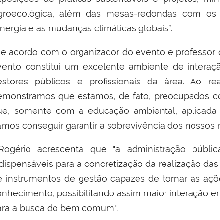
groecológica, além das m
esas-redondas com os 
Energia e as mudanças climáticas globais”.
e acordo com o organizador do evento e professor
vento constitui um excelente ambiente de interaç
estores públicos e profissionais da área. Ao rea
emonstramos que estamos, de fato, preocupados co
ue, somente com a educação ambiental, aplicada 
amos conseguir garantir a sobrevivência dos nossos re
ogério acrescenta que "a administração públi
ndispensáveis para a concretização da realização das
e instrumentos de gestão capazes de tornar as ações
onhecimento, possibilitando assim maior interação e
ara a busca do bem comum".