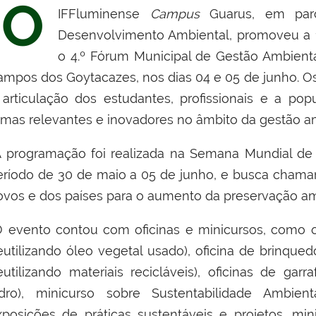
O
IFFluminense
Campus
Guarus, em parc
Desenvolvimento Ambiental, promoveu a 1.
o 4.º Fórum Municipal de Gestão Ambienta
ampos dos Goytacazes, nos dias 04 e 05 de junho. Os
 articulação dos estudantes, profissionais e a po
emas relevantes e inovadores no âmbito da gestão am
 programação foi realizada na Semana Mundial d
eríodo de 30 de maio a 05 de junho, e busca chamar
ovos e dos países para o aumento da preservação amb
 evento contou com oficinas e minicursos, como o
reutilizando óleo vegetal usado), oficina de brinqu
reutilizando materiais recicláveis), oficinas de gar
idro), minicurso sobre Sustentabilidade Ambient
xposições de práticas sustentáveis e projetos,
min