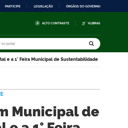
PARTICIPE
LEGISLAÇÃO
ÓRGÃOS DO GOVERNO
ALTO CONTRASTE
VLIBRAS
r no portal
r no portal
al e a 1° Feira Municipal de Sustentabilidade
TE
um Municipal de
e a 1° Feira