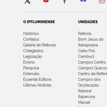
O IFFLUMINENSE
UNIDADES
Histórico
Reitoria
Contatos
Bom Jesus do
Galeria de Reitores
Itabapoana
Colegiados
Cabo Frio
Legislação
Cambuci
Ensino
Campos Centro
Pesquisa
Campos Guarus
Extensão
Centro de Refer
Essentia Editora
Campos dos
Últimas Notícias
Goytacazes
Itaboraí
Itaperuna
Macaé