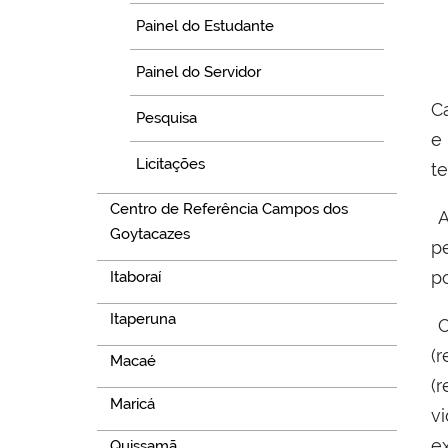
Painel do Estudante
Painel do Servidor
C
Pesquisa
e
Licitações
t
Centro de Referência Campos dos
A
Goytacazes
p
p
Itaboraí
Itaperuna
O
(
Macaé
(
Maricá
v
e
Quissamã