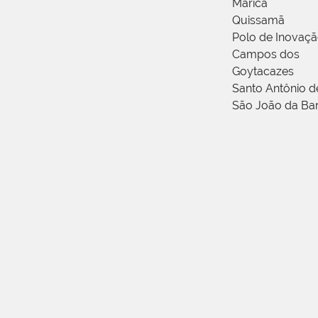
Maricá
Quissamã
Polo de Inovaç
Campos dos
Goytacazes
Santo Antônio 
São João da Ba