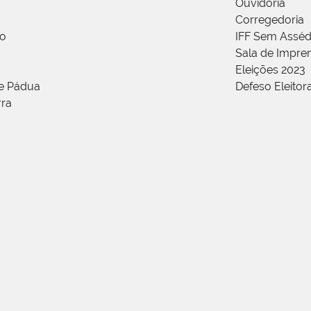
Ouvidoria
Corregedoria
ão
IFF Sem Asséd
Sala de Impren
Eleições 2023
de Pádua
Defeso Eleitor
rra