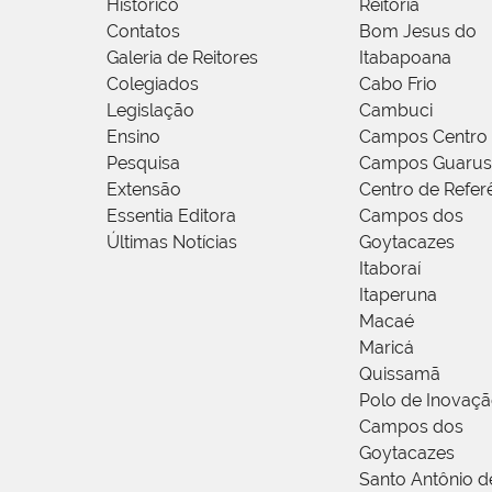
Histórico
Reitoria
Contatos
Bom Jesus do
Galeria de Reitores
Itabapoana
Colegiados
Cabo Frio
Legislação
Cambuci
Ensino
Campos Centro
Pesquisa
Campos Guarus
Extensão
Centro de Refer
Essentia Editora
Campos dos
Últimas Notícias
Goytacazes
Itaboraí
Itaperuna
Macaé
Maricá
Quissamã
Polo de Inovaç
Campos dos
Goytacazes
Santo Antônio 