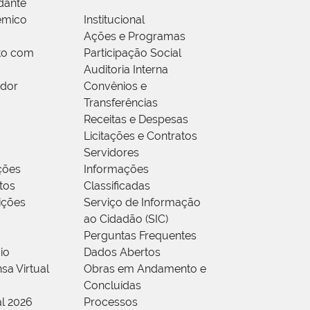
dante
êmico
Institucional
Ações e Programas
to com
Participação Social
Auditoria Interna
idor
Convênios e
Transferências
Receitas e Despesas
Licitações e Contratos
Servidores
ções
Informações
tos
Classificadas
rições
Serviço de Informação
ao Cidadão (SIC)
Perguntas Frequentes
io
Dados Abertos
sa Virtual
Obras em Andamento e
Concluídas
al 2026
Processos