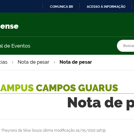
COMUNICA BR
ACESSO À INFORMAÇÃO
IR
PARA
nense
O
CONTEÚDO
Busca
Busca
al de Eventos
cias
Nota de pesar
Nota de pesar
CAMPUS
CAMPOS GUARUS
Nota de 
r
Thaynara da Silva Souza
última modificação
24/05/2022 14h35