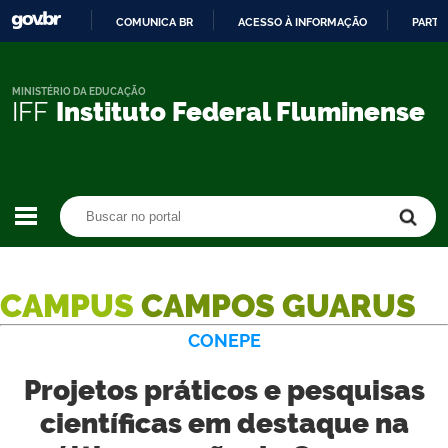
COMUNICA BR
ACESSO À INFORMAÇÃO
PARTI
IR
PARA
O
MINISTÉRIO DA EDUCAÇÃO
IFF
Instituto Federal Fluminense
CONTEÚDO
Buscar no portal
Buscar no portal
CAMPUS
CAMPOS GUARUS
CONEPE
Projetos práticos e pesquisas
científicas em destaque na