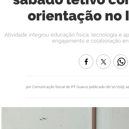
orientação no 
Atividade integrou educação física, tecnologia e
engajamento e colaboração ent
por
Comunicação Social do IFF Guarus
publicado
06/10/2025 1