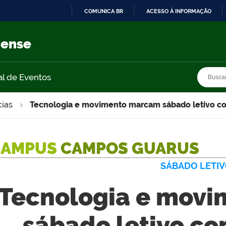
COMUNICA BR
ACESSO À INFORMAÇÃO
IR
PARA
nense
O
CONTEÚDO
Busca
Busca
al de Eventos
cias
Tecnologia e movimento marcam sábado letivo com
CAMPUS
CAMPOS GUARUS
SÁBADO LETI
Tecnologia e mov
sábado letivo co