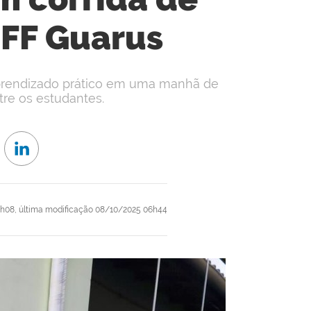
IFF Guarus
 aprendizado prático em uma manhã de
re os estudantes.
4h08,
última modificação
08/10/2025 06h44