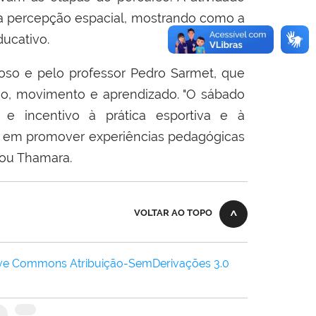
e a percepção espacial, mostrando como a
ucativo.
oso e pelo professor Pedro Sarmet, que
são, movimento e aprendizado. "O sábado
 e incentivo à prática esportiva e à
s em promover experiências pedagógicas
ntou Thamara.
VOLTAR AO TOPO
ive Commons Atribuição-SemDerivações 3.0