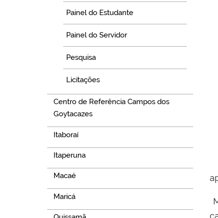
Painel do Estudante
Painel do Servidor
Pesquisa
Licitações
Centro de Referência Campos dos
Goytacazes
Itaboraí
Itaperuna
Macaé
a
Maricá
M
c
Quissamã