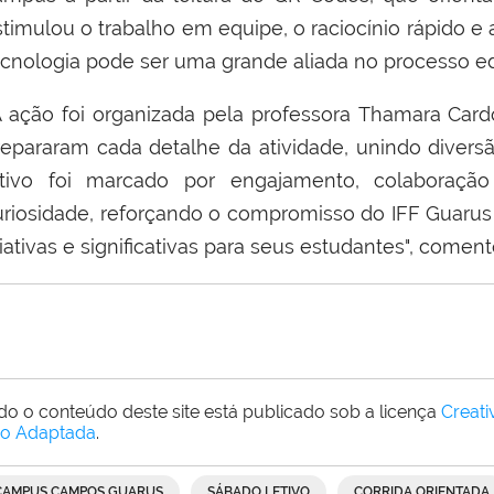
stimulou o trabalho em equipe, o raciocínio rápido 
ecnologia pode ser uma grande aliada no processo ed
 ação foi organizada pela professora Thamara Card
repararam cada detalhe da atividade, unindo diver
etivo foi marcado por engajamento, colaboração
uriosidade, reforçando o compromisso do IFF Guaru
iativas e significativas para seus estudantes", come
do o conteúdo deste site está publicado sob a licença
Creat
o Adaptada
.
CAMPUS CAMPOS GUARUS
SÁBADO LETIVO
CORRIDA ORIENTADA