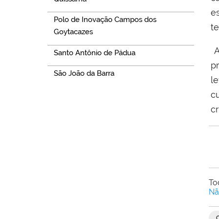
e
Polo de Inovação Campos dos
t
Goytacazes
A
Santo Antônio de Pádua
p
São João da Barra
l
c
cr
To
Nã