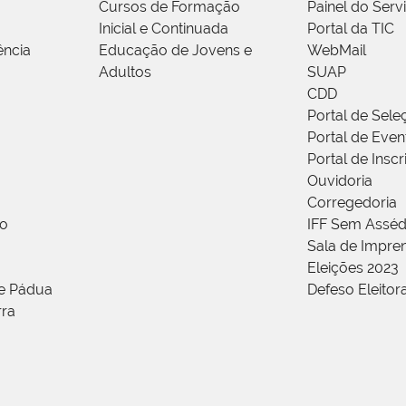
Cursos de Formação
Painel do Serv
Inicial e Continuada
Portal da TIC
ência
Educação de Jovens e
WebMail
Adultos
SUAP
CDD
Portal de Sele
Portal de Even
Portal de Insc
Ouvidoria
Corregedoria
ão
IFF Sem Asséd
Sala de Impren
Eleições 2023
de Pádua
Defeso Eleitor
rra