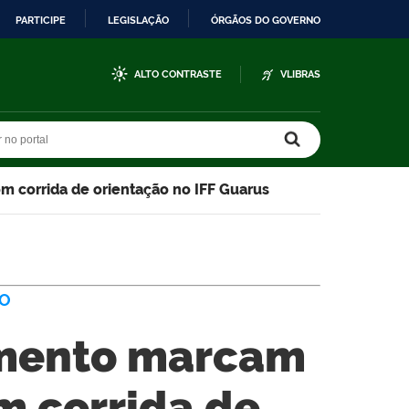
PARTICIPE
LEGISLAÇÃO
ÓRGÃOS DO GOVERNO
ALTO CONTRASTE
VLIBRAS
r no portal
r no portal
 corrida de orientação no IFF Guarus
VO
imento marcam
m corrida de