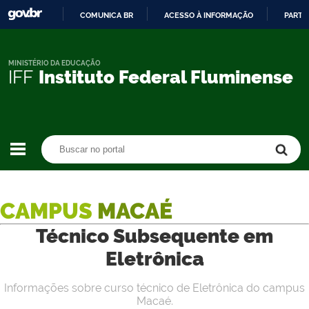
COMUNICA BR
ACESSO À INFORMAÇÃO
PARTI
IR
PARA
O
MINISTÉRIO DA EDUCAÇÃO
IFF
Instituto Federal Fluminense
CONTEÚDO
Buscar no portal
Buscar no portal
CAMPUS
MACAÉ
Técnico Subsequente em
Eletrônica
Informações sobre curso técnico de Eletrônica do campus
Macaé.