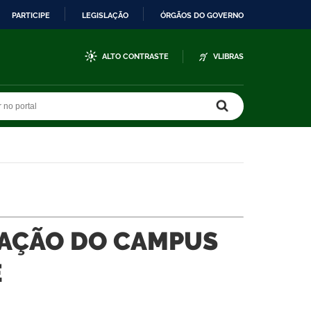
PARTICIPE
LEGISLAÇÃO
ÓRGÃOS DO GOVERNO
ALTO CONTRASTE
VLIBRAS
r no portal
r no portal
AÇÃO DO CAMPUS
É