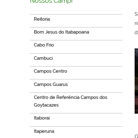
Nossos Campi
S
Reitoria
n
Bom Jesus do Itabapoana
d
Cabo Frio
Cambuci
Campos Centro
Campos Guarus
Centro de Referência Campos dos
Goytacazes
Itaboraí
Itaperuna
O