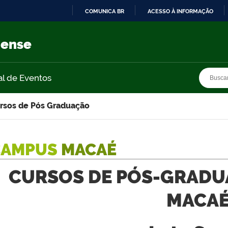
COMUNICA BR
ACESSO À INFORMAÇÃO
IR
PARA
nense
O
CONTEÚDO
Busca
Busca
al de Eventos
rsos de Pós Graduação
CAMPUS
MACAÉ
CURSOS DE PÓS-GRADU
MACA