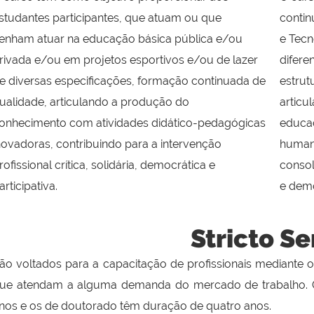
studantes participantes, que atuam ou que
contin
enham atuar na educação básica pública e/ou
e Tecn
rivada e/ou em projetos esportivos e/ou de lazer
difere
e diversas especificações, formação continuada de
estrut
ualidade, articulando a produção do
articu
onhecimento com atividades didático-pedagógicas
educac
novadoras, contribuindo para a intervenção
humana
rofissional crítica, solidária, democrática e
consol
articipativa.
e demo
Stricto S
ão voltados para a capacitação de profissionais mediante o
ue atendam a alguma demanda do mercado de trabalho. 
nos e os de doutorado têm duração de quatro anos.