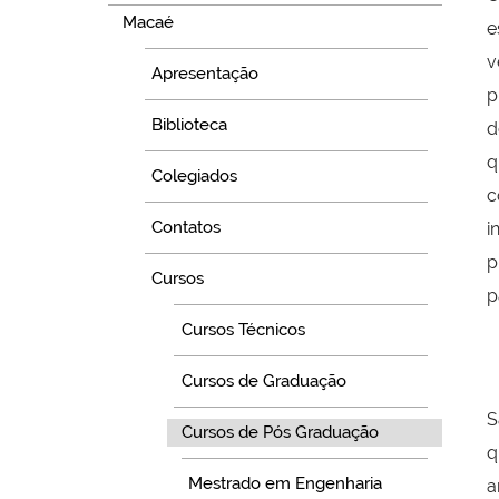
Macaé
e
v
Apresentação
p
Biblioteca
d
q
Colegiados
c
Contatos
i
p
Cursos
p
Cursos Técnicos
Cursos de Graduação
S
Cursos de Pós Graduação
q
Mestrado em Engenharia
a