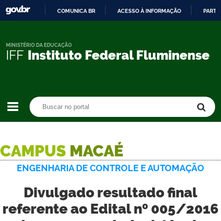
COMUNICA BR
ACESSO À INFORMAÇÃO
PARTI
IR
PARA
O
MINISTÉRIO DA EDUCAÇÃO
IFF
Instituto Federal Fluminense
CONTEÚDO
Buscar no portal
Buscar no portal
CAMPUS
MACAÉ
ENGENHARIA DE CONTROLE E AUTOMAÇÃO
Divulgado resultado final
referente ao Edital nº 005/2016