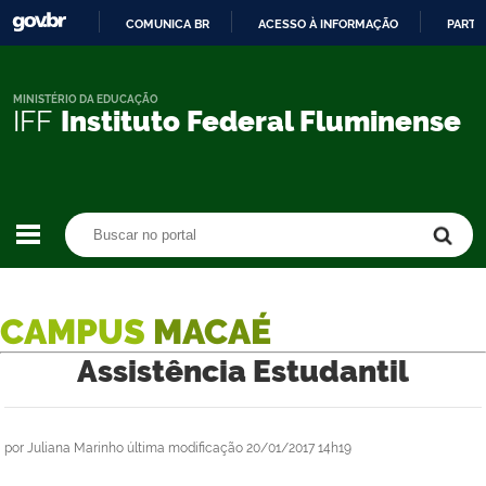
COMUNICA BR
ACESSO À INFORMAÇÃO
PARTI
IR
PARA
O
MINISTÉRIO DA EDUCAÇÃO
IFF
Instituto Federal Fluminense
CONTEÚDO
Buscar no portal
Buscar no portal
CAMPUS
MACAÉ
Assistência Estudantil
por
Juliana Marinho
última modificação
20/01/2017 14h19