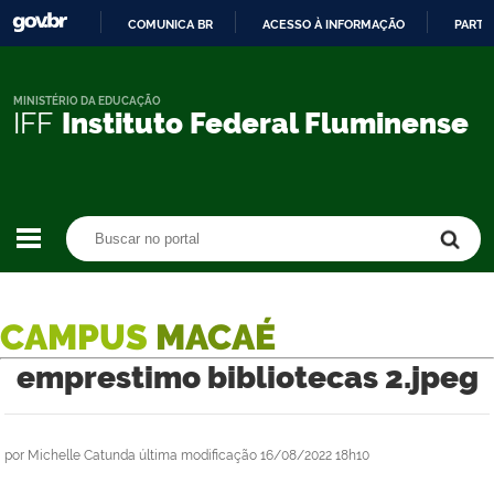
COMUNICA BR
ACESSO À INFORMAÇÃO
PARTI
IR
PARA
O
MINISTÉRIO DA EDUCAÇÃO
IFF
Instituto Federal Fluminense
CONTEÚDO
Buscar no portal
Buscar no portal
CAMPUS
MACAÉ
emprestimo bibliotecas 2.jpeg
por
Michelle Catunda
última modificação
16/08/2022 18h10