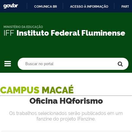
COMUNICA BR
ACESSO À INFORMAÇÃO
PARTI
IR
PARA
O
MINISTÉRIO DA EDUCAÇÃO
IFF
Instituto Federal Fluminense
CONTEÚDO
Buscar no portal
Buscar no portal
CAMPUS
MACAÉ
Oficina HQforismo
Os trabalhos selecionados serão publicados em um
fanzine do projeto IFanzine.