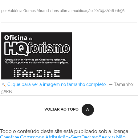
por
Valdênia Gomes Miranda Lins
última modificação
20/09/2016 11h56
Clique para ver a imagem no tamanho completo…
—
Tamanho
:
56KB
VOLTAR AO TOPO
Todo o conteúdo deste site está publicado sob a licença
Creative Commons Atribuição-SemDerivações 3.0 Não