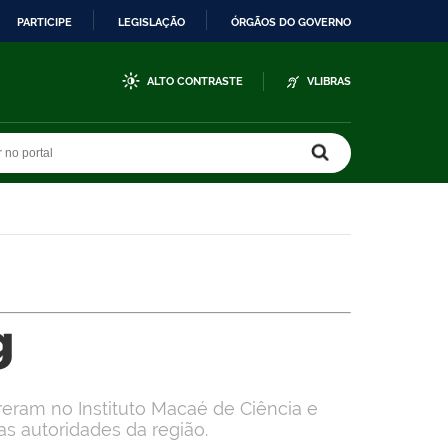
PARTICIPE
LEGISLAÇÃO
ÓRGÃOS DO GOVERNO
ALTO CONTRASTE
VLIBRAS
r no portal
r no portal
g
eram no Instituto Macaé de Ciência e
s autoridades da região.