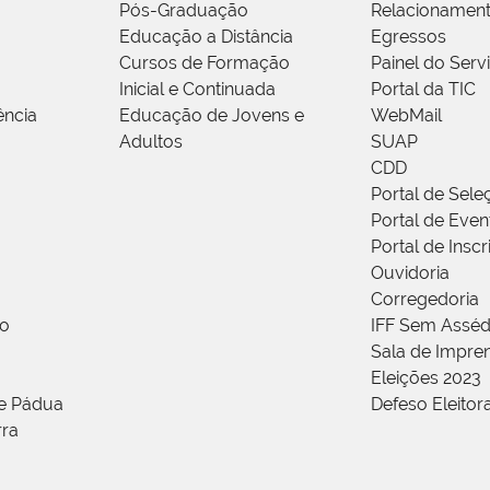
Pós-Graduação
Relacionamen
Educação a Distância
Egressos
Cursos de Formação
Painel do Serv
Inicial e Continuada
Portal da TIC
ência
Educação de Jovens e
WebMail
Adultos
SUAP
CDD
Portal de Sele
Portal de Even
Portal de Insc
Ouvidoria
Corregedoria
ão
IFF Sem Asséd
Sala de Impren
Eleições 2023
de Pádua
Defeso Eleitor
rra