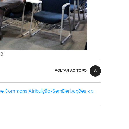
KB
VOLTAR AO TOPO
ive Commons Atribuição-SemDerivações 3.0