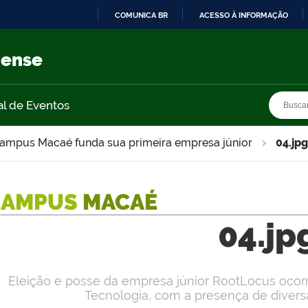
COMUNICA BR
ACESSO À INFORMAÇÃO
IR
PARA
nense
O
CONTEÚDO
Busca
Busca
al de Eventos
ampus Macaé funda sua primeira empresa júnior
04.jpg
CAMPUS
MACAÉ
04.jp
Eleição e posse da empresa júnior RootLocus ocorr
Tecnologia, com a presença de diversa