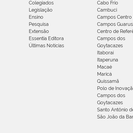
Colegiados
Cabo Frio
Legislação
Cambuci
Ensino
Campos Centro
Pesquisa
Campos Guarus
Extensão
Centro de Refer
Essentia Editora
Campos dos
Últimas Notícias
Goytacazes
Itaboraí
Itaperuna
Macaé
Maricá
Quissamã
Polo de Inovaç
Campos dos
Goytacazes
Santo Antônio 
São João da Ba