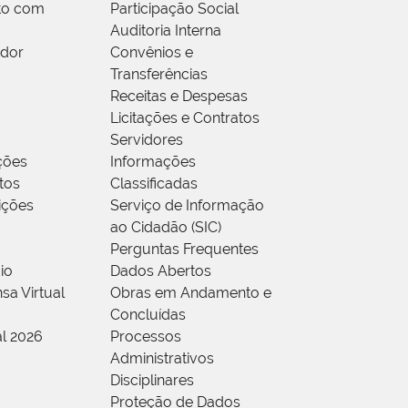
to com
Participação Social
Auditoria Interna
idor
Convênios e
Transferências
Receitas e Despesas
Licitações e Contratos
Servidores
ções
Informações
tos
Classificadas
rições
Serviço de Informação
ao Cidadão (SIC)
Perguntas Frequentes
io
Dados Abertos
sa Virtual
Obras em Andamento e
Concluídas
al 2026
Processos
Administrativos
Disciplinares
Proteção de Dados