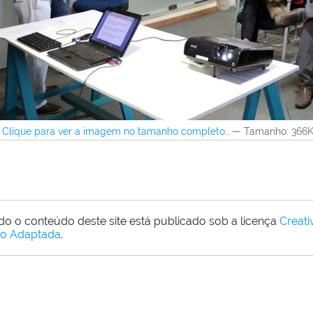
Clique para ver a imagem no tamanho completo…
—
Tamanho
: 366
do o conteúdo deste site está publicado sob a licença
Creat
o Adaptada
.