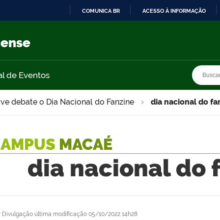
COMUNICA BR
ACESSO À INFORMAÇÃO
IR
PARA
nense
O
CONTEÚDO
Busca
Busca
al de Eventos
ive debate o Dia Nacional do Fanzine
dia nacional do fa
CAMPUS
MACAÉ
dia nacional do 
r
Divulgação
última modificação
05/10/2022 14h28