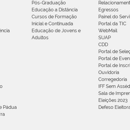
Pós-Graduação
Relacionamen
Educação a Distância
Egressos
Cursos de Formação
Painel do Serv
Inicial e Continuada
Portal da TIC
ência
Educação de Jovens e
WebMail
Adultos
SUAP
CDD
Portal de Sele
Portal de Even
Portal de Insc
Ouvidoria
Corregedoria
ão
IFF Sem Asséd
Sala de Impren
Eleições 2023
de Pádua
Defeso Eleitor
rra