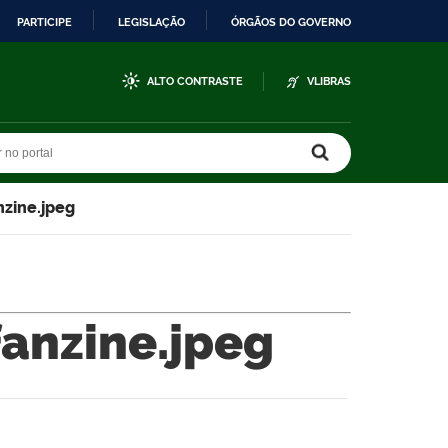
PARTICIPE
LEGISLAÇÃO
ÓRGÃOS DO GOVERNO
ALTO CONTRASTE
VLIBRAS
r no portal
r no portal
nzine.jpeg
fanzine.jpeg