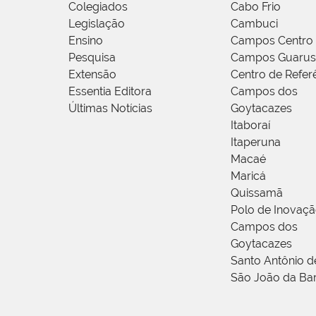
Colegiados
Cabo Frio
Legislação
Cambuci
Ensino
Campos Centro
Pesquisa
Campos Guarus
Extensão
Centro de Refer
Essentia Editora
Campos dos
Últimas Notícias
Goytacazes
Itaboraí
Itaperuna
Macaé
Maricá
Quissamã
Polo de Inovaç
Campos dos
Goytacazes
Santo Antônio 
São João da Ba