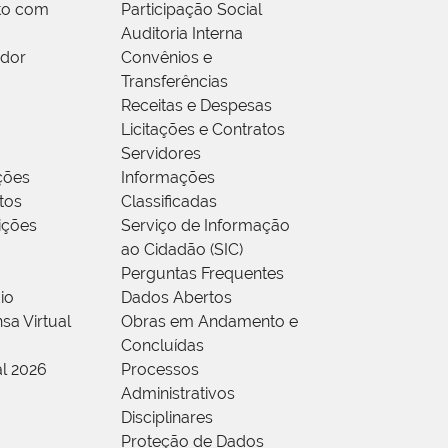
to com
Participação Social
Auditoria Interna
idor
Convênios e
Transferências
Receitas e Despesas
Licitações e Contratos
Servidores
ções
Informações
tos
Classificadas
rições
Serviço de Informação
ao Cidadão (SIC)
Perguntas Frequentes
io
Dados Abertos
sa Virtual
Obras em Andamento e
Concluídas
al 2026
Processos
Administrativos
Disciplinares
Proteção de Dados