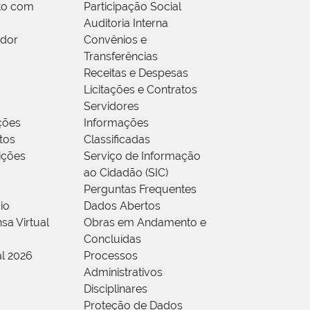
to com
Participação Social
Auditoria Interna
idor
Convênios e
Transferências
Receitas e Despesas
Licitações e Contratos
Servidores
ções
Informações
tos
Classificadas
rições
Serviço de Informação
ao Cidadão (SIC)
Perguntas Frequentes
io
Dados Abertos
sa Virtual
Obras em Andamento e
Concluídas
al 2026
Processos
Administrativos
Disciplinares
Proteção de Dados