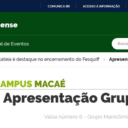
COMUNICA BR
ACESSO À INFORMAÇÃO
IR
PARA
nense
O
CONTEÚDO
Busca
Busca
al de Eventos
latéia é destaque no encerramento do Fesquiff
Apresen
CAMPUS
MACAÉ
Apresentação Gru
Valsa número 6 - Grupo Manicôm