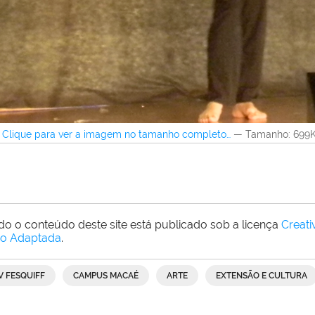
Clique para ver a imagem no tamanho completo…
—
Tamanho
: 699
do o conteúdo deste site está publicado sob a licença
Creat
o Adaptada
.
IV FESQUIFF
CAMPUS MACAÉ
ARTE
EXTENSÃO E CULTURA