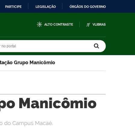
PARTICIPE
LEGISLAÇÃO
ÓRGÃOS DO GOVERNO
ALTO CONTRASTE
VLIBRAS
r no portal
r no portal
tação Grupo Manicômio
po Manicômio
io do Campus Macaé.