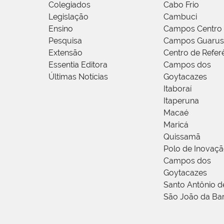
Colegiados
Cabo Frio
Legislação
Cambuci
Ensino
Campos Centro
Pesquisa
Campos Guarus
Extensão
Centro de Refer
Essentia Editora
Campos dos
Últimas Notícias
Goytacazes
Itaboraí
Itaperuna
Macaé
Maricá
Quissamã
Polo de Inovaç
Campos dos
Goytacazes
Santo Antônio 
São João da Ba