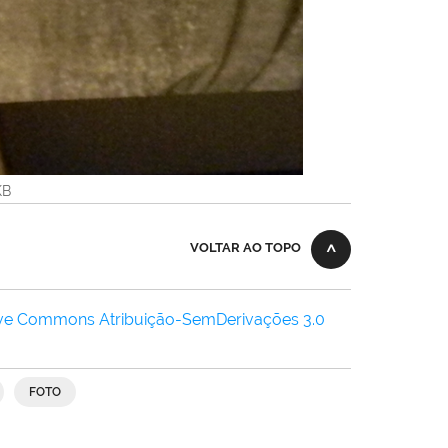
KB
VOLTAR AO TOPO
ive Commons Atribuição-SemDerivações 3.0
FOTO