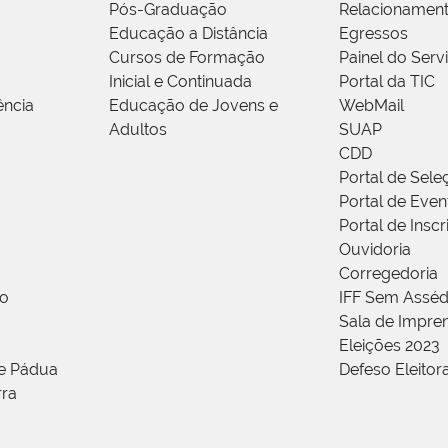
Pós-Graduação
Relacionamen
Educação a Distância
Egressos
Cursos de Formação
Painel do Serv
Inicial e Continuada
Portal da TIC
ência
Educação de Jovens e
WebMail
Adultos
SUAP
CDD
Portal de Sele
Portal de Even
Portal de Insc
Ouvidoria
Corregedoria
ão
IFF Sem Asséd
Sala de Impren
Eleições 2023
de Pádua
Defeso Eleitor
rra