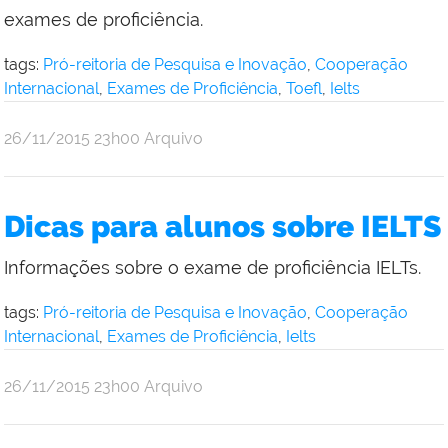
exames de proficiência.
tags:
Pró-reitoria de Pesquisa e Inovação
,
Cooperação
Internacional
,
Exames de Proficiência
,
Toefl
,
Ielts
por
publicado
26/11/2015
23h00
Arquivo
Comunicação
Social
da
Dicas para alunos sobre IELTS
Reitoria
Informações sobre o exame de proficiência IELTs.
tags:
Pró-reitoria de Pesquisa e Inovação
,
Cooperação
Internacional
,
Exames de Proficiência
,
Ielts
por
publicado
26/11/2015
23h00
Arquivo
Comunicação
Social