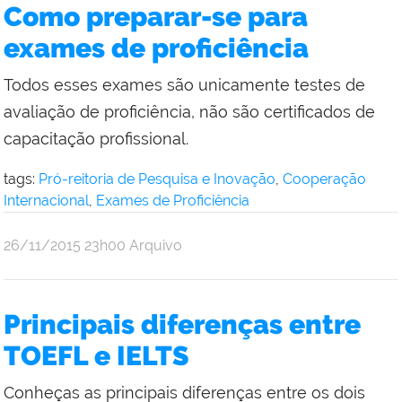
da
Como preparar-se para
Reitoria
exames de proficiência
Todos esses exames são unicamente testes de
avaliação de proficiência, não são certificados de
capacitação profissional.
tags:
Pró-reitoria de Pesquisa e Inovação
,
Cooperação
Internacional
,
Exames de Proficiência
por
publicado
26/11/2015
23h00
Arquivo
Comunicação
Social
da
Principais diferenças entre
Reitoria
TOEFL e IELTS
Conheças as principais diferenças entre os dois