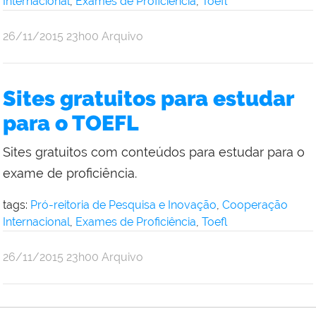
Internacional
,
Exames de Proficiência
,
Toefl
por
publicado
26/11/2015
23h00
Arquivo
Comunicação
Social
da
Sites gratuitos para estudar
Reitoria
para o TOEFL
Sites gratuitos com conteúdos para estudar para o
exame de proficiência.
tags:
Pró-reitoria de Pesquisa e Inovação
,
Cooperação
Internacional
,
Exames de Proficiência
,
Toefl
por
publicado
26/11/2015
23h00
Arquivo
Comunicação
Social
da