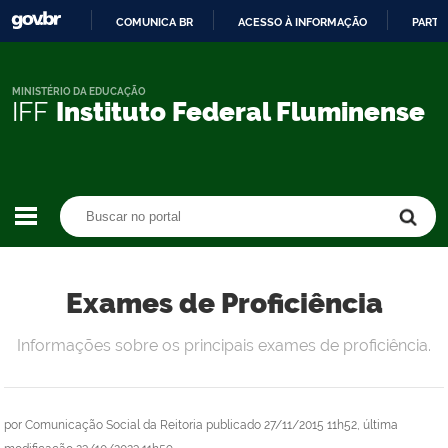
COMUNICA BR
ACESSO À INFORMAÇÃO
PARTI
IR
PARA
O
MINISTÉRIO DA EDUCAÇÃO
IFF
Instituto Federal Fluminense
CONTEÚDO
Buscar no portal
Buscar no portal
Exames de Proficiência
Informações sobre os principais exames de proficiência.
por
Comunicação Social da Reitoria
publicado
27/11/2015 11h52,
última