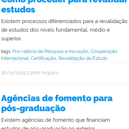
Reitoria
estudos
Existem processos diferenciados para a revalidação
de estudos dos níveis fundamental, médio e
superior.
tags:
Pró-reitoria de Pesquisa e Inovação
,
Cooperação
Internacional
,
Certificação
,
Revalidação de Estudo
por
publicado
26/11/2015
23h00
Arquivo
Comunicação
Social
da
Agências de fomento para
Reitoria
pós-graduação
Existem agências de fomento que financiam
estudos de pós-graduação no exterior.