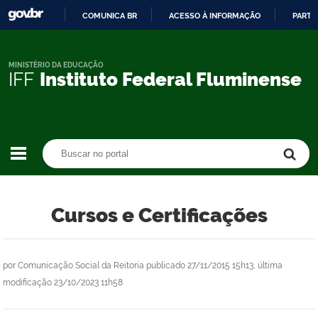
COMUNICA BR
ACESSO À INFORMAÇÃO
PARTI
IR
PARA
O
MINISTÉRIO DA EDUCAÇÃO
IFF
Instituto Federal Fluminense
CONTEÚDO
Buscar no portal
Buscar no portal
Cursos e Certificações
por
Comunicação Social da Reitoria
publicado
27/11/2015 15h13,
última
modificação
23/10/2023 11h58