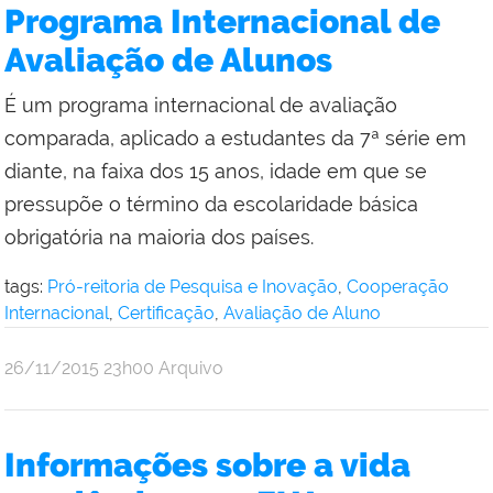
da
Programa Internacional de
Reitoria
Avaliação de Alunos
É um programa internacional de avaliação
comparada, aplicado a estudantes da 7ª série em
diante, na faixa dos 15 anos, idade em que se
pressupõe o término da escolaridade básica
obrigatória na maioria dos países.
tags:
Pró-reitoria de Pesquisa e Inovação
,
Cooperação
Internacional
,
Certificação
,
Avaliação de Aluno
por
publicado
26/11/2015
23h00
Arquivo
Comunicação
Social
da
Informações sobre a vida
Reitoria