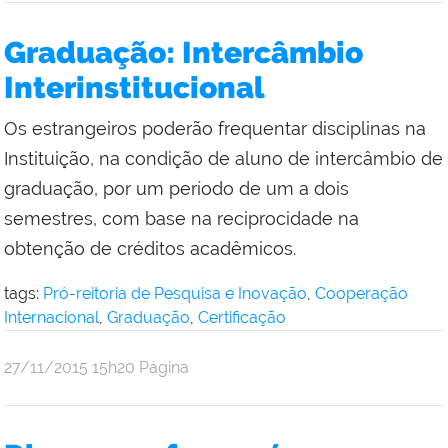
Social
da
Graduação: Intercâmbio
Reitoria
Interinstitucional
Os estrangeiros poderão frequentar disciplinas na
Instituição, na condição de aluno de intercâmbio de
graduação, por um período de um a dois
semestres, com base na reciprocidade na
obtenção de créditos acadêmicos.
tags:
Pró-reitoria de Pesquisa e Inovação
,
Cooperação
Internacional
,
Graduação
,
Certificação
por
publicado
27/11/2015
15h20
Página
Comunicação
Social
da