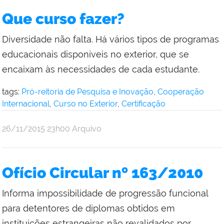
Que curso fazer?
Diversidade não falta. Há vários tipos de programas
educacionais disponíveis no exterior, que se
encaixam às necessidades de cada estudante.
tags:
Pró-reitoria de Pesquisa e Inovação
,
Cooperação
Internacional
,
Curso no Exterior
,
Certificação
por
publicado
26/11/2015
23h00
Arquivo
Comunicação
Social
da
Ofício Circular nº 163/2010
Reitoria
Informa impossibilidade de progressão funcional
para detentores de diplomas obtidos em
instituições estrangeiras não revalidados por