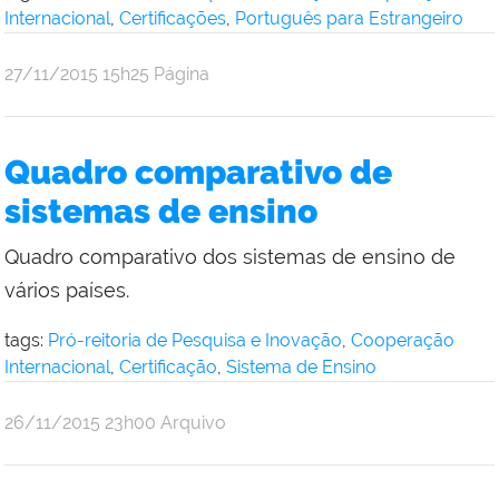
Internacional
,
Certificações
,
Português para Estrangeiro
por
publicado
27/11/2015
15h25
Página
Comunicação
Social
da
Quadro comparativo de
Reitoria
sistemas de ensino
Quadro comparativo dos sistemas de ensino de
vários países.
tags:
Pró-reitoria de Pesquisa e Inovação
,
Cooperação
Internacional
,
Certificação
,
Sistema de Ensino
por
publicado
26/11/2015
23h00
Arquivo
Comunicação
Social