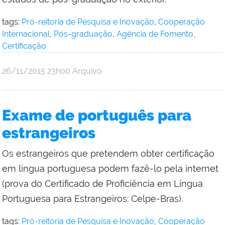
tags:
Pró-reitoria de Pesquisa e Inovação
,
Cooperação
Internacional
,
Pós-graduação
,
Agência de Fomento
,
Certificação
por
publicado
26/11/2015
23h00
Arquivo
Comunicação
Social
da
Exame de português para
Reitoria
estrangeiros
Os estrangeiros que pretendem obter certificação
em língua portuguesa podem fazê-lo pela internet
(prova do Certificado de Proficiência em Língua
Portuguesa para Estrangeiros: Celpe-Bras).
tags:
Pró-reitoria de Pesquisa e Inovação
,
Cooperação