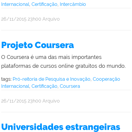
Internacional
,
Certificação
,
Intercâmbio
por
publicado
26/11/2015
23h00
Arquivo
Comunicação
Social
da
Projeto Coursera
Reitoria
O Coursera é uma das mais importantes
plataformas de cursos online gratuitos do mundo.
tags:
Pró-reitoria de Pesquisa e Inovação
,
Cooperação
Internacional
,
Certificação
,
Coursera
por
publicado
26/11/2015
23h00
Arquivo
Comunicação
Social
da
Universidades estrangeiras
Reitoria