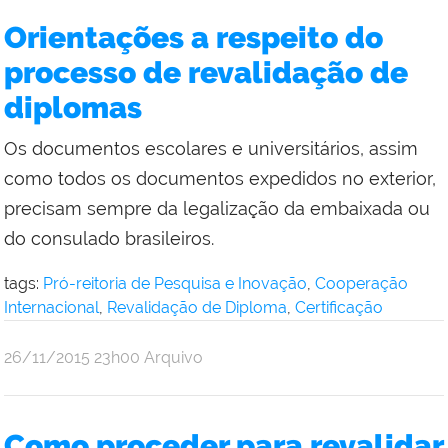
da
Orientações a respeito do
Reitoria
processo de revalidação de
diplomas
Os documentos escolares e universitários, assim
como todos os documentos expedidos no exterior,
precisam sempre da legalização da embaixada ou
do consulado brasileiros.
tags:
Pró-reitoria de Pesquisa e Inovação
,
Cooperação
Internacional
,
Revalidação de Diploma
,
Certificação
por
publicado
26/11/2015
23h00
Arquivo
Comunicação
Social
da
Como proceder para revalidar