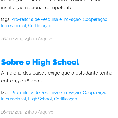
instituição nacional competente.
tags:
Pró-reitoria de Pesquisa e Inovação
,
Cooperação
Internacional
,
Certificação
por
publicado
26/11/2015
23h00
Arquivo
Comunicação
Social
da
Sobre o High School
Reitoria
A maioria dos países exige que o estudante tenha
entre 15 e 18 anos.
tags:
Pró-reitoria de Pesquisa e Inovação
,
Cooperação
Internacional
,
High School
,
Certificação
por
publicado
26/11/2015
23h00
Arquivo