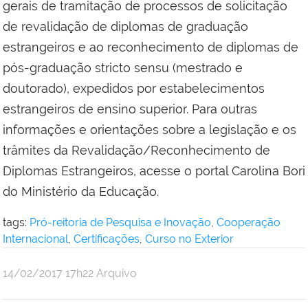
gerais de tramitação de processos de solicitação
de revalidação de diplomas de graduação
estrangeiros e ao reconhecimento de diplomas de
pós-graduação stricto sensu (mestrado e
doutorado), expedidos por estabelecimentos
estrangeiros de ensino superior. Para outras
informações e orientações sobre a legislação e os
trâmites da Revalidação/Reconhecimento de
Diplomas Estrangeiros, acesse o portal Carolina Bori
do Ministério da Educação.
tags:
Pró-reitoria de Pesquisa e Inovação
,
Cooperação
Internacional
,
Certificações
,
Curso no Exterior
por
publicado
14/02/2017
17h22
Arquivo
Comunicação
Social