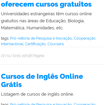
oferecem cursos gratuitos
Universidades estrangeiras têm cursos online
gratuitos nas áreas de Educação, Biologia,
Matemática, Humanidades, etc.
tags:
Pró-reitoria de Pesquisa e Inovação
,
Cooperação
Internacional
,
Certificação
,
Coursera
por
publicado
27/11/2015
15h38
Página
Comunicação
Social
da
Cursos de Inglês Online
Reitoria
Grátis
Listagem de cursos de inglês online.
tags:
Pró-reitoria de Pesquisa e Inovação
,
Cooperação