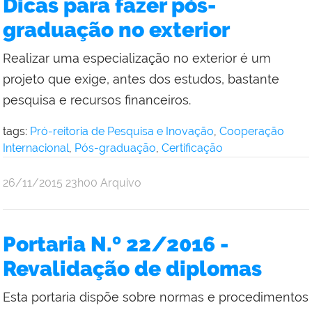
Dicas para fazer pós-
Reitoria
graduação no exterior
Realizar uma especialização no exterior é um
projeto que exige, antes dos estudos, bastante
pesquisa e recursos financeiros.
tags:
Pró-reitoria de Pesquisa e Inovação
,
Cooperação
Internacional
,
Pós-graduação
,
Certificação
por
publicado
26/11/2015
23h00
Arquivo
Comunicação
Social
da
Portaria N.º 22/2016 -
Reitoria
Revalidação de diplomas
Esta portaria dispõe sobre normas e procedimentos