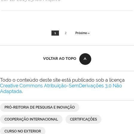
Comunicação
Social
da
Reitoria
1
2
Próximo »
VOLTAR AO TOPO
Todo o conteúdo deste site está publicado sob a licença
Creative Commons Atribuição-SemDerivações 3.0 Não
Adaptada
.
PRÓ-REITORIA DE PESQUISA E INOVAÇÃO
COOPERAÇÃO INTERNACIONAL
CERTIFICAÇÕES
CURSO NO EXTERIOR