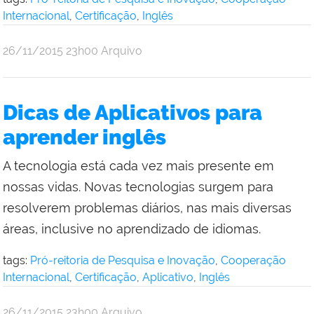
Internacional
,
Certificação
,
Inglês
por
publicado
26/11/2015
23h00
Arquivo
Comunicação
Social
da
Dicas de Aplicativos para
Reitoria
aprender inglês
A tecnologia está cada vez mais presente em
nossas vidas. Novas tecnologias surgem para
resolverem problemas diários, nas mais diversas
áreas, inclusive no aprendizado de idiomas.
tags:
Pró-reitoria de Pesquisa e Inovação
,
Cooperação
Internacional
,
Certificação
,
Aplicativo
,
Inglês
por
publicado
26/11/2015
23h00
Arquivo