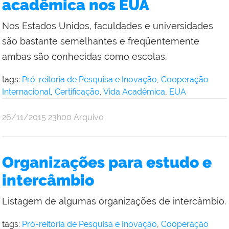
acadêmica nos EUA
Nos Estados Unidos, faculdades e universidades
são bastante semelhantes e freqüentemente
ambas são conhecidas como escolas.
tags:
Pró-reitoria de Pesquisa e Inovação
,
Cooperação
Internacional
,
Certificação
,
Vida Acadêmica
,
EUA
por
publicado
26/11/2015
23h00
Arquivo
Comunicação
Social
da
Organizações para estudo e
Reitoria
intercâmbio
Listagem de algumas organizações de intercâmbio.
tags:
Pró-reitoria de Pesquisa e Inovação
,
Cooperação