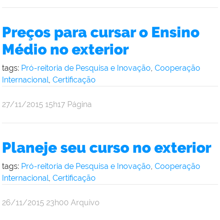
Comunicação
Social
da
Preços para cursar o Ensino
Reitoria
Médio no exterior
tags:
Pró-reitoria de Pesquisa e Inovação
,
Cooperação
Internacional
,
Certificação
por
publicado
27/11/2015
15h17
Página
Comunicação
Social
da
Planeje seu curso no exterior
Reitoria
tags:
Pró-reitoria de Pesquisa e Inovação
,
Cooperação
Internacional
,
Certificação
por
publicado
26/11/2015
23h00
Arquivo
Comunicação