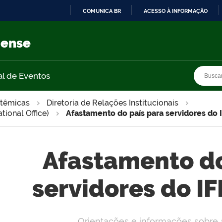
COMUNICA BR
ACESSO À INFORMAÇÃO
IR
PARA
nense
O
CONTEÚDO
Busca
Busca
al de Eventos
stêmicas
Diretoria de Relações Institucionais
tional Office)
Afastamento do país para servidores do
Afastamento do
servidores do I
Orientações e informações sobre 