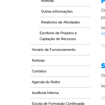
P
Notícias
Re
O
Outras informações
pa
Relatórios de Atividades
ta
Escritório de Projetos e
Se
Captação de Recursos
po
pu
1
Horário de Funcionamento
C
So
Notícias
d
S
Re
Contatos
O
Agenda do Reitor
ta
Auditoria Interna
po
pu
1
C
Escola de Formação Continuada