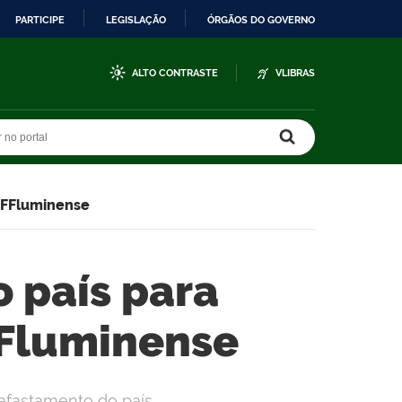
PARTICIPE
LEGISLAÇÃO
ÓRGÃOS DO GOVERNO
ALTO CONTRASTE
VLIBRAS
r no portal
r no portal
 IFFluminense
 país para
FFluminense
afastamento do país.