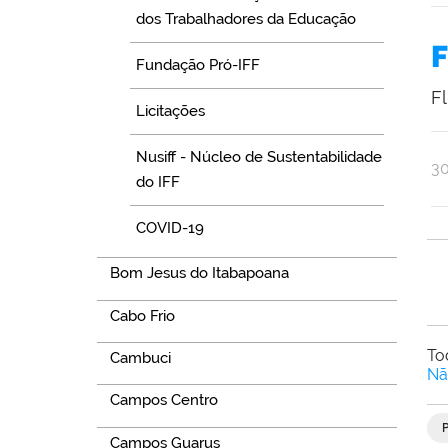
So
dos Trabalhadores da Educação
d
F
Re
Fundação Pró-IFF
F
Licitações
Nusiff - Núcleo de Sustentabilidade
po
pu
3
do IFF
Br
Fr
COVID-19
Bom Jesus do Itabapoana
Cabo Frio
To
Cambuci
Nã
Campos Centro
Campos Guarus