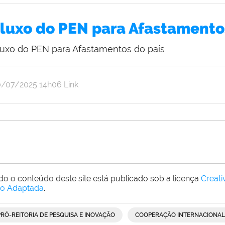
cial
a
luxo do PEN para Afastamento
itoria
luxo do PEN para Afastamentos do país
r
blicado
0/07/2025
14h06
Link
uno
eitas
do o conteúdo deste site está publicado sob a licença
Creat
o Adaptada
.
PRÓ-REITORIA DE PESQUISA E INOVAÇÃO
COOPERAÇÃO INTERNACIONAL