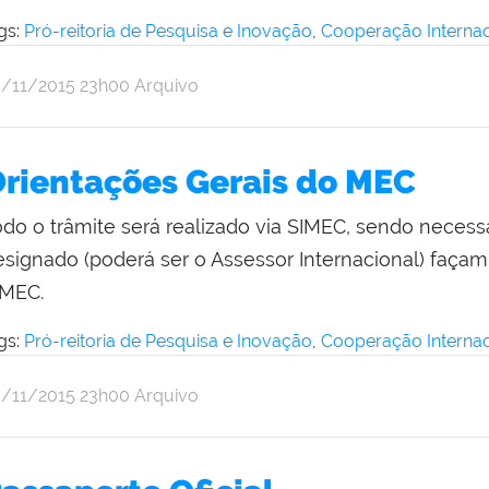
gs:
Pró-reitoria de Pesquisa e Inovação
,
Cooperação Internac
r
blicado
6/11/2015
23h00
Arquivo
omunicação
cial
a
rientações Gerais do MEC
itoria
odo o trâmite será realizado via SIMEC, sendo necess
esignado (poderá ser o Assessor Internacional) faça
IMEC.
gs:
Pró-reitoria de Pesquisa e Inovação
,
Cooperação Internac
r
blicado
6/11/2015
23h00
Arquivo
omunicação
cial
a