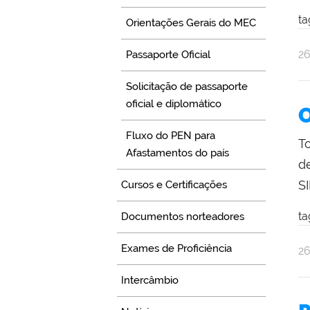
ta
Orientações Gerais do MEC
po
pu
2
Passaporte Oficial
C
Solicitação de passaporte
So
d
oficial e diplomático
O
Re
Fluxo do PEN para
T
Afastamentos do país
d
S
Cursos e Certificações
ta
Documentos norteadores
Exames de Proficiência
po
pu
2
C
Intercâmbio
So
d