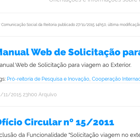
r
Comunicação Social da Reitoria
publicado
27/11/2015 14h50,
última modificaçã
anual Web de Solicitação para
anual Web de Solicitação para viagem ao Exterior.
gs:
Pró-reitoria de Pesquisa e Inovação
,
Cooperação Internac
r
blicado
6/11/2015
23h00
Arquivo
omunicação
cial
a
fício Circular nº 15/2011
itoria
clusão da Funcionalidade "Solicitação viagem no exter