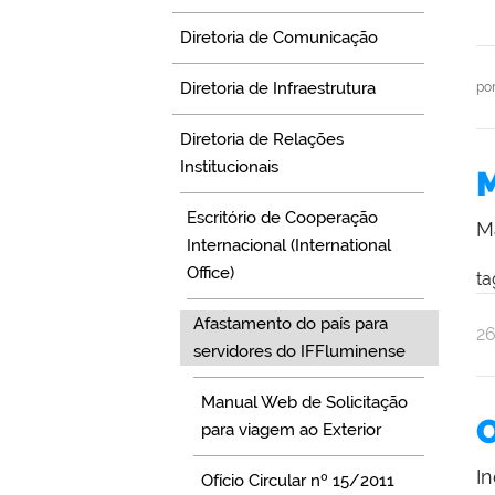
Diretoria de Comunicação
Diretoria de Infraestrutura
po
Diretoria de Relações
Institucionais
M
Escritório de Cooperação
M
Internacional (International
Office)
ta
Afastamento do país para
po
pu
2
servidores do IFFluminense
C
So
Manual Web de Solicitação
d
O
para viagem ao Exterior
Re
In
Ofício Circular nº 15/2011