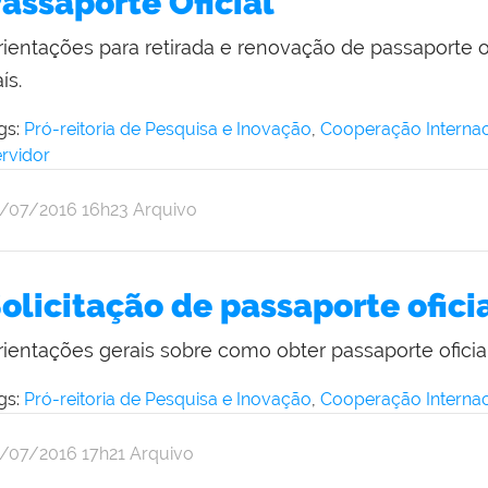
assaporte Oficial
itoria
rientações para retirada e renovação de passaporte of
ís.
gs:
Pró-reitoria de Pesquisa e Inovação
,
Cooperação Internac
rvidor
r
blicado
3/07/2016
16h23
Arquivo
omunicação
cial
a
olicitação de passaporte ofici
itoria
rientações gerais sobre como obter passaporte oficial
gs:
Pró-reitoria de Pesquisa e Inovação
,
Cooperação Internac
r
blicado
3/07/2016
17h21
Arquivo
omunicação