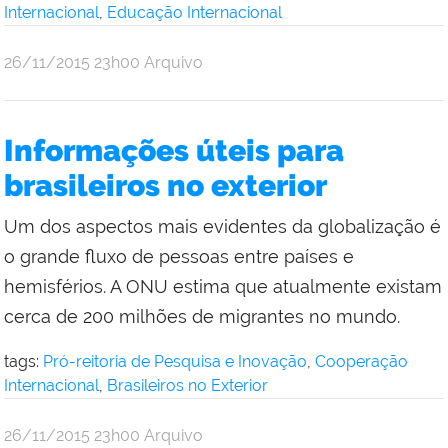
Internacional
,
Educação Internacional
por
publicado
26/11/2015
23h00
Arquivo
Comunicação
Social
da
Informações úteis para
Reitoria
brasileiros no exterior
Um dos aspectos mais evidentes da globalização é
o grande fluxo de pessoas entre países e
hemisférios. A ONU estima que atualmente existam
cerca de 200 milhões de migrantes no mundo.
tags:
Pró-reitoria de Pesquisa e Inovação
,
Cooperação
Internacional
,
Brasileiros no Exterior
por
publicado
26/11/2015
23h00
Arquivo