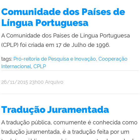
Comunidade dos Países de
Língua Portuguesa
A Comunidade dos Países de Língua Portuguesa
(CPLP) foi criada em 17 de Julho de 1996.
tags:
Pró-reitoria de Pesquisa e Inovação
,
Cooperação
Internacional
,
CPLP
por
publicado
26/11/2015
23h00
Arquivo
Comunicação
Social
da
Tradução Juramentada
Reitoria
A tradução pública, comumente é conhecida como
tradução juramentada, é a tradução feita por um