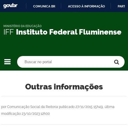
COMUNICA BR
ACESSO À INFORMAÇÃO
PARTI
IR
PARA
O
MINISTÉRIO DA EDUCAÇÃO
IFF
Instituto Federal Fluminense
CONTEÚDO
Buscar no portal
Buscar no portal
Outras informações
por
Comunicação Social da Reitoria
publicado
27/11/2015 15h49,
última
modificação
23/10/2023 12h00