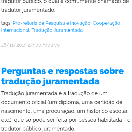
tradutor público, o qual é comumente chamado de
tradutor juramentado.
tags:
Pró-reitoria de Pesquisa e Inovação
,
Cooperação
Internacional
,
Tradução Juramentada
por
publicado
26/11/2015
23h00
Arquivo
Comunicação
Social
da
Perguntas e respostas sobre
Reitoria
tradução juramentada
Tradução juramentada é a tradução de um
documento oficial (um diploma, uma certidão de
nascimento, uma procuração, um histórico escolar,
etc.), que só pode ser feita por pessoa habilitada - o
tradutor público juramentado.