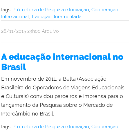
tags:
Pró-reitoria de Pesquisa e Inovação
,
Cooperação
Internacional
,
Tradução Juramentada
por
publicado
26/11/2015
23h00
Arquivo
Comunicação
Social
da
A educação internacional no
Reitoria
Brasil
Em novembro de 2011, a Belta (Associação
Brasileira de Operadores de Viagens Educacionais
e Culturais) convidou parceiros e imprensa para o
lançamento da Pesquisa sobre o Mercado de
Intercâmbio no Brasil.
tags:
Pró-reitoria de Pesquisa e Inovação
,
Cooperação