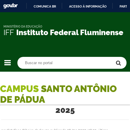
COMUNICA BR
ACESSO À INFORMAÇÃO
PARTI
IR
PARA
O
MINISTÉRIO DA EDUCAÇÃO
IFF
Instituto Federal Fluminense
CONTEÚDO
Buscar no portal
Buscar no portal
CAMPUS
SANTO ANTÔNIO
DE PÁDUA
2025