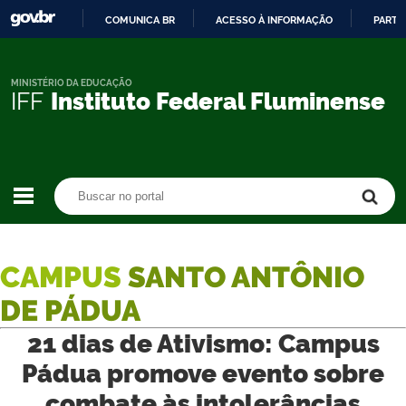
COMUNICA BR
ACESSO À INFORMAÇÃO
PARTI
IR
PARA
O
MINISTÉRIO DA EDUCAÇÃO
IFF
Instituto Federal Fluminense
CONTEÚDO
Buscar no portal
Buscar no portal
CAMPUS
SANTO ANTÔNIO
DE PÁDUA
21 dias de Ativismo: Campus
Pádua promove evento sobre
combate às intolerâncias