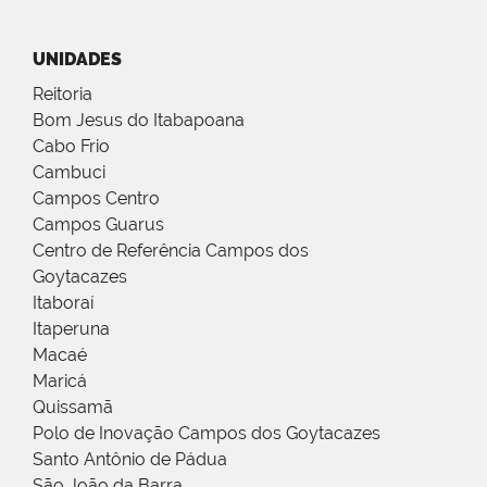
UNIDADES
Reitoria
Bom Jesus do Itabapoana
Cabo Frio
Cambuci
Campos Centro
Campos Guarus
Centro de Referência Campos dos
Goytacazes
Itaboraí
Itaperuna
Macaé
Maricá
Quissamã
Polo de Inovação Campos dos Goytacazes
Santo Antônio de Pádua
São João da Barra