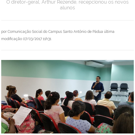
O diretor-geral, Arthur Rezende, recepcionou os novos
alunos
por
Comunicação Social do Campus Santo Antônio de Pádua
última
modificação
07/03/2017 11h31