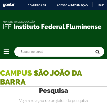
COMUNICA BR
ACESSO À INFORMAÇÃO
PARTI
IR
PARA
O
MINISTÉRIO DA EDUCAÇÃO
IFF
Instituto Federal Fluminense
CONTEÚDO
Buscar no portal
Buscar no portal
CAMPUS
SÃO JOÃO DA
BARRA
Pesquisa
Veja a relação de projetos de pesquisa