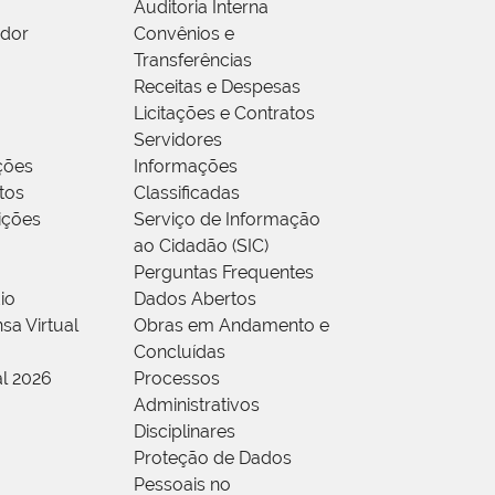
Auditoria Interna
idor
Convênios e
Transferências
Receitas e Despesas
Licitações e Contratos
Servidores
ções
Informações
tos
Classificadas
rições
Serviço de Informação
ao Cidadão (SIC)
Perguntas Frequentes
io
Dados Abertos
sa Virtual
Obras em Andamento e
Concluídas
al 2026
Processos
Administrativos
Disciplinares
Proteção de Dados
Pessoais no