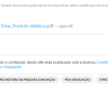
r
Simone Vasconcelos
publicado
01/04/2019 00h00,
última modificação
20/10/20
Elisa_Produto didático.pdf
— 2910 KB
do o conteúdo deste site está publicado sob a licença
Creat
o Adaptada
.
PRÓ-REITORIA DE PESQUISA E INOVAÇÃO
PÓS-GRADUAÇÃO
STRIC