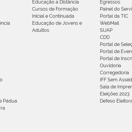
Educação a Distância
Egressos
Cursos de Formação
Painel do Serv
Inicial e Continuada
Portal da TIC
ência
Educação de Jovens e
WebMail
Adultos
SUAP
CDD
Portal de Sele
Portal de Even
Portal de Insc
Ouvidoria
Corregedoria
ão
IFF Sem Asséd
Sala de Impren
Eleições 2023
de Pádua
Defeso Eleitor
rra