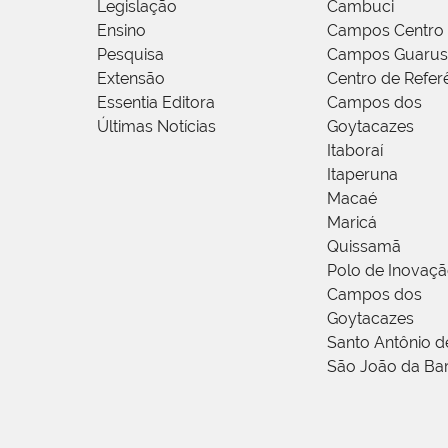
Legislação
Cambuci
Ensino
Campos Centro
Pesquisa
Campos Guarus
Extensão
Centro de Refer
Essentia Editora
Campos dos
Últimas Notícias
Goytacazes
Itaboraí
Itaperuna
Macaé
Maricá
Quissamã
Polo de Inovaç
Campos dos
Goytacazes
Santo Antônio 
São João da Ba