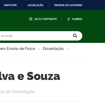
PARTICIPE
LEGISLAÇÃO
ÓRGÃOS DO GOVERNO
ALTO CONTRASTE
VLIBRAS
r no portal
r no portal
 em Ensino de Física
Dissertação
ilva e Souza
sa de Dissertação