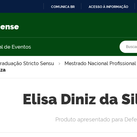
COMUNICA BR
ACESSO À INFORMAÇÃO
IR
PARA
nense
O
CONTEÚDO
Busca
Busca
al de Eventos
raduação Stricto Sensu
Mestrado Nacional Profissional
uza
Elisa Diniz da S
Produto apresentado para Defe