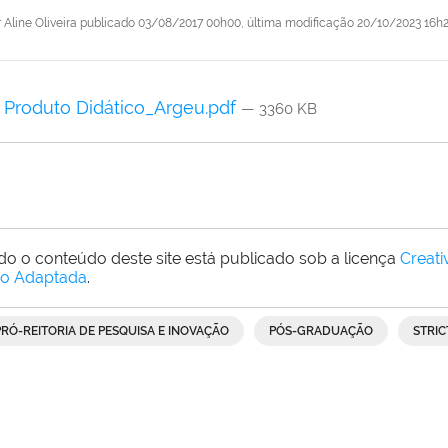
r
Aline Oliveira
publicado
03/08/2017 00h00,
última modificação
20/10/2023 16h
Produto Didático_Argeu.pdf
— 3360 KB
do o conteúdo deste site está publicado sob a licença
Creat
o Adaptada
.
PRÓ-REITORIA DE PESQUISA E INOVAÇÃO
PÓS-GRADUAÇÃO
STRIC