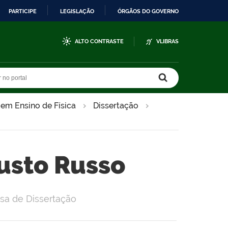
PARTICIPE
LEGISLAÇÃO
ÓRGÃOS DO GOVERNO
ALTO CONTRASTE
VLIBRAS
r no portal
r no portal
 em Ensino de Física
Dissertação
usto Russo
sa de Dissertação