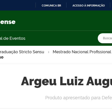
COMUNICA BR
ACESSO À INFORMAÇÃO
IR
PARA
nense
O
CONTEÚDO
Busca
Busca
al de Eventos
raduação Stricto Sensu
Mestrado Nacional Profissional
so
Argeu Luiz Aug
Produto apresentado para Defe