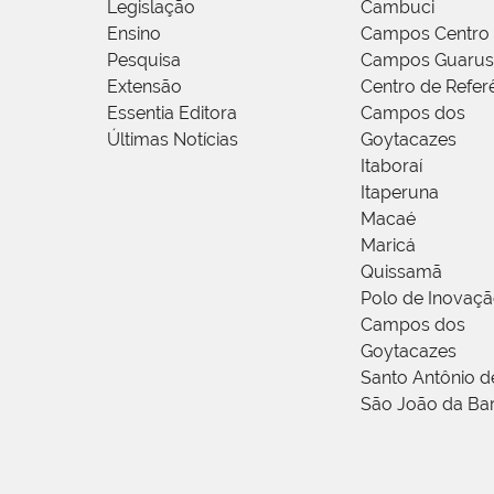
Legislação
Cambuci
Ensino
Campos Centro
Pesquisa
Campos Guarus
Extensão
Centro de Refer
Essentia Editora
Campos dos
Últimas Notícias
Goytacazes
Itaboraí
Itaperuna
Macaé
Maricá
Quissamã
Polo de Inovaç
Campos dos
Goytacazes
Santo Antônio 
São João da Ba