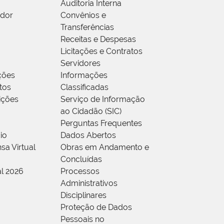
Auditoria Interna
idor
Convênios e
Transferências
Receitas e Despesas
Licitações e Contratos
Servidores
ções
Informações
tos
Classificadas
rições
Serviço de Informação
ao Cidadão (SIC)
Perguntas Frequentes
io
Dados Abertos
sa Virtual
Obras em Andamento e
Concluídas
al 2026
Processos
Administrativos
Disciplinares
Proteção de Dados
Pessoais no