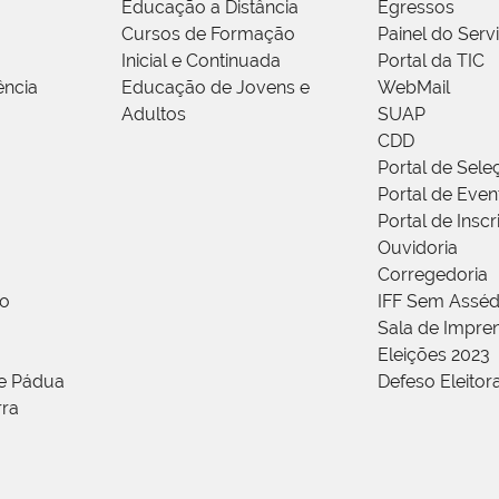
Educação a Distância
Egressos
Cursos de Formação
Painel do Serv
Inicial e Continuada
Portal da TIC
ência
Educação de Jovens e
WebMail
Adultos
SUAP
CDD
Portal de Sele
Portal de Even
Portal de Insc
Ouvidoria
Corregedoria
ão
IFF Sem Asséd
Sala de Impren
Eleições 2023
de Pádua
Defeso Eleitor
rra