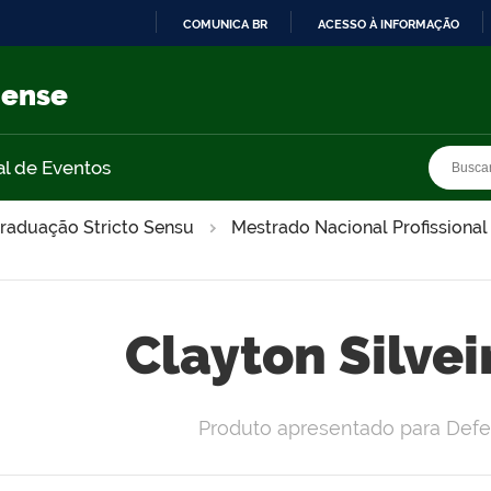
COMUNICA BR
ACESSO À INFORMAÇÃO
IR
PARA
nense
O
CONTEÚDO
Busca
Busca
al de Eventos
raduação Stricto Sensu
Mestrado Nacional Profissional
Clayton Silve
Produto apresentado para Defe