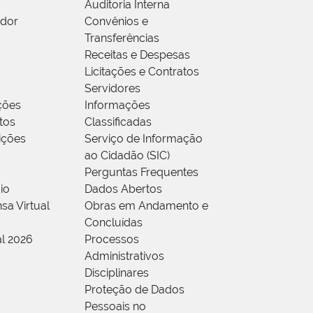
Auditoria Interna
idor
Convênios e
Transferências
Receitas e Despesas
Licitações e Contratos
Servidores
ções
Informações
tos
Classificadas
rições
Serviço de Informação
ao Cidadão (SIC)
Perguntas Frequentes
io
Dados Abertos
sa Virtual
Obras em Andamento e
Concluídas
al 2026
Processos
Administrativos
Disciplinares
Proteção de Dados
Pessoais no