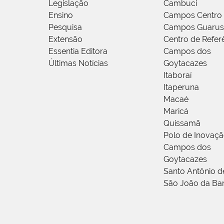
Legislação
Cambuci
Ensino
Campos Centro
Pesquisa
Campos Guarus
Extensão
Centro de Refer
Essentia Editora
Campos dos
Últimas Notícias
Goytacazes
Itaboraí
Itaperuna
Macaé
Maricá
Quissamã
Polo de Inovaç
Campos dos
Goytacazes
Santo Antônio 
São João da Ba