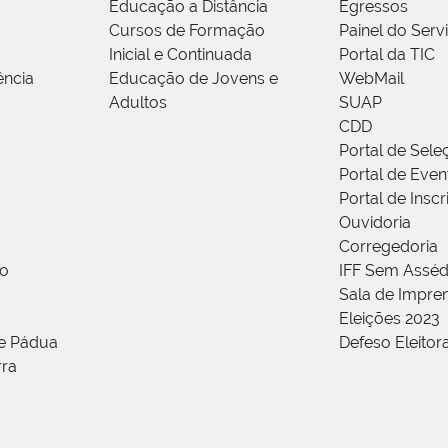
Educação a Distância
Egressos
Cursos de Formação
Painel do Serv
Inicial e Continuada
Portal da TIC
ência
Educação de Jovens e
WebMail
Adultos
SUAP
CDD
Portal de Sele
Portal de Even
Portal de Insc
Ouvidoria
Corregedoria
ão
IFF Sem Asséd
Sala de Impren
Eleições 2023
de Pádua
Defeso Eleitor
rra