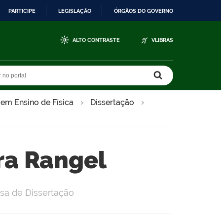
PARTICIPE
LEGISLAÇÃO
ÓRGÃOS DO GOVERNO
ALTO CONTRASTE
VLIBRAS
r no portal
r no portal
 em Ensino de Física
Dissertação
ira Rangel
sa de Dissertação