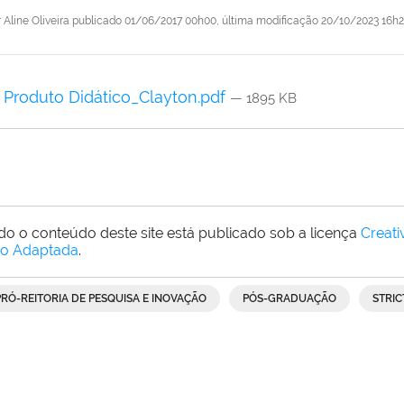
r
Aline Oliveira
publicado
01/06/2017 00h00,
última modificação
20/10/2023 16h
Produto Didático_Clayton.pdf
— 1895 KB
do o conteúdo deste site está publicado sob a licença
Creat
o Adaptada
.
PRÓ-REITORIA DE PESQUISA E INOVAÇÃO
PÓS-GRADUAÇÃO
STRIC