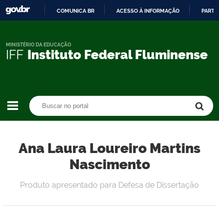
COMUNICA BR
ACESSO À INFORMAÇÃO
PARTI
IR
PARA
O
MINISTÉRIO DA EDUCAÇÃO
IFF
Instituto Federal Fluminense
CONTEÚDO
Buscar no portal
Buscar no portal
Ana Laura Loureiro Martins
Nascimento
Produto apresentado para Defesa de Dissertação