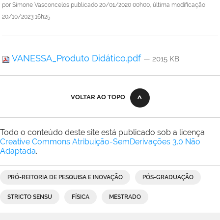
por
Simone Vasconcelos
publicado
20/01/2020 00h00,
última modificação
20/10/2023 16h25
VANESSA_Produto Didático.pdf
— 2015 KB
VOLTAR AO TOPO
Todo o conteúdo deste site está publicado sob a licença
Creative Commons Atribuição-SemDerivações 3.0 Não
Adaptada
.
PRÓ-REITORIA DE PESQUISA E INOVAÇÃO
PÓS-GRADUAÇÃO
STRICTO SENSU
FÍSICA
MESTRADO