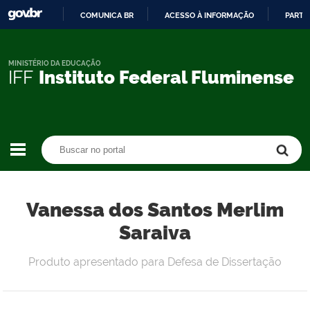
COMUNICA BR
ACESSO À INFORMAÇÃO
PARTI
IR
PARA
O
MINISTÉRIO DA EDUCAÇÃO
IFF
Instituto Federal Fluminense
CONTEÚDO
Buscar no portal
Buscar no portal
Vanessa dos Santos Merlim
Saraiva
Produto apresentado para Defesa de Dissertação