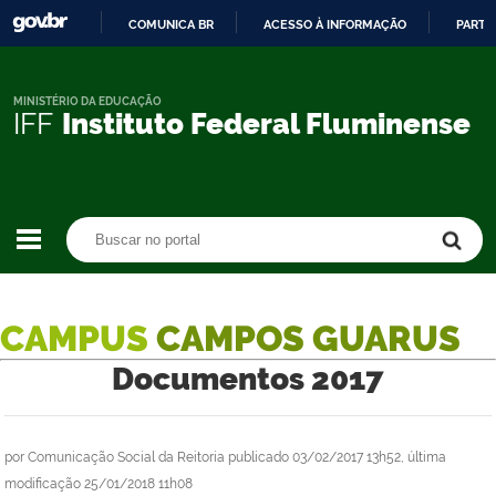
COMUNICA BR
ACESSO À INFORMAÇÃO
PARTI
IR
PARA
O
MINISTÉRIO DA EDUCAÇÃO
IFF
Instituto Federal Fluminense
CONTEÚDO
Buscar no portal
Buscar no portal
CAMPUS
CAMPOS GUARUS
Documentos 2017
por
Comunicação Social da Reitoria
publicado
03/02/2017 13h52,
última
modificação
25/01/2018 11h08