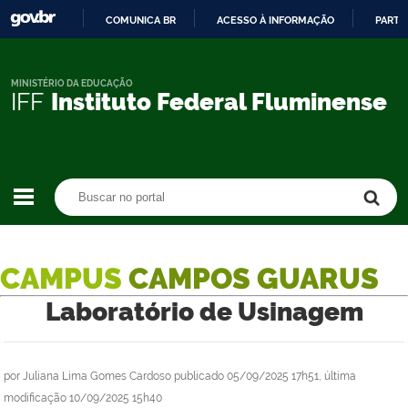
COMUNICA BR
ACESSO À INFORMAÇÃO
PARTI
IR
PARA
O
MINISTÉRIO DA EDUCAÇÃO
IFF
Instituto Federal Fluminense
CONTEÚDO
Buscar no portal
Buscar no portal
CAMPUS
CAMPOS GUARUS
Laboratório de Usinagem
por
Juliana Lima Gomes Cardoso
publicado
05/09/2025 17h51,
última
modificação
10/09/2025 15h40