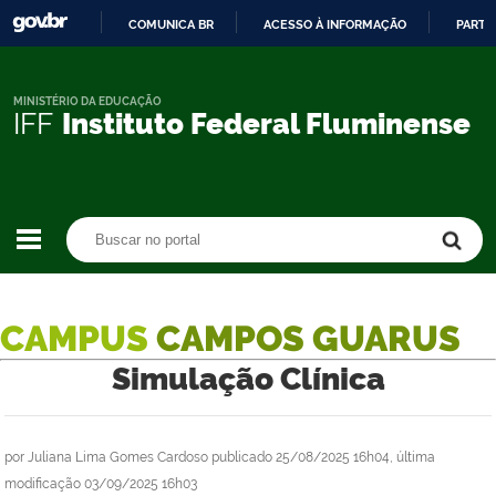
COMUNICA BR
ACESSO À INFORMAÇÃO
PARTI
IR
PARA
O
MINISTÉRIO DA EDUCAÇÃO
IFF
Instituto Federal Fluminense
CONTEÚDO
Buscar no portal
Buscar no portal
CAMPUS
CAMPOS GUARUS
Simulação Clínica
por
Juliana Lima Gomes Cardoso
publicado
25/08/2025 16h04,
última
modificação
03/09/2025 16h03