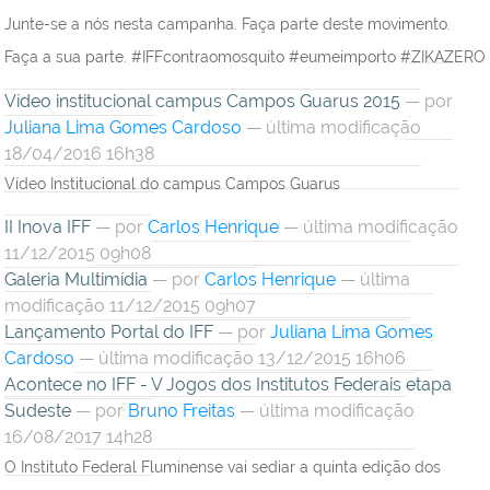
Junte-se a nós nesta campanha. Faça parte deste movimento.
Faça a sua parte. #IFFcontraomosquito #eumeimporto #ZIKAZERO
Vídeo institucional campus Campos Guarus 2015
—
por
Juliana Lima Gomes Cardoso
— última modificação
18/04/2016 16h38
Vídeo Institucional do campus Campos Guarus
II Inova IFF
—
por
Carlos Henrique
— última modificação
11/12/2015 09h08
Galeria Multimídia
—
por
Carlos Henrique
— última
modificação 11/12/2015 09h07
Lançamento Portal do IFF
—
por
Juliana Lima Gomes
Cardoso
— última modificação 13/12/2015 16h06
Acontece no IFF - V Jogos dos Institutos Federais etapa
Sudeste
—
por
Bruno Freitas
— última modificação
16/08/2017 14h28
O Instituto Federal Fluminense vai sediar a quinta edição dos