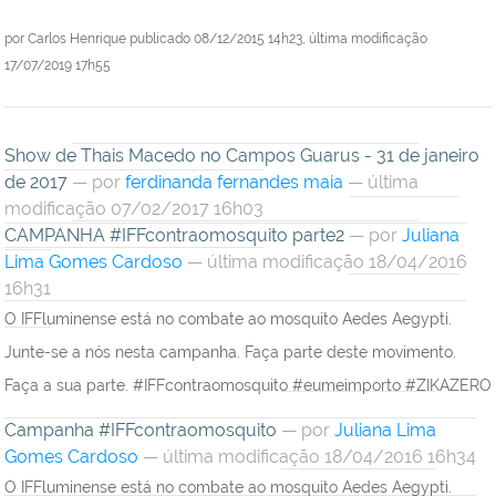
por
Carlos Henrique
publicado
08/12/2015 14h23,
última modificação
17/07/2019 17h55
Show de Thais Macedo no Campos Guarus - 31 de janeiro
de 2017
—
por
ferdinanda fernandes maia
— última
modificação 07/02/2017 16h03
CAMPANHA #IFFcontraomosquito parte2
—
por
Juliana
Lima Gomes Cardoso
— última modificação 18/04/2016
16h31
O IFFluminense está no combate ao mosquito Aedes Aegypti.
Junte-se a nós nesta campanha. Faça parte deste movimento.
Faça a sua parte. #IFFcontraomosquito #eumeimporto #ZIKAZERO
Campanha #IFFcontraomosquito
—
por
Juliana Lima
Gomes Cardoso
— última modificação 18/04/2016 16h34
O IFFluminense está no combate ao mosquito Aedes Aegypti.