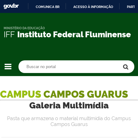
COMUNICA BR
ACESSO À INFORMAÇÃO
PARTI
IR
PARA
O
MINISTÉRIO DA EDUCAÇÃO
IFF
Instituto Federal Fluminense
CONTEÚDO
Buscar no portal
Buscar no portal
CAMPUS
CAMPOS GUARUS
Galeria Multimídia
Pasta que armazena o material multimídia do Campus
Campos Guarus