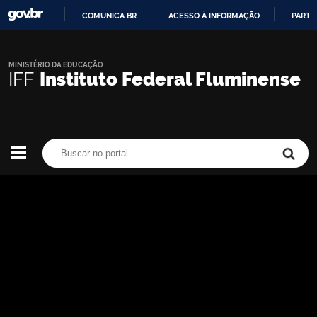
COMUNICA BR
ACESSO À INFORMAÇÃO
PARTI
IR
PARA
O
MINISTÉRIO DA EDUCAÇÃO
IFF
Instituto Federal Fluminense
CONTEÚDO
Buscar no portal
Buscar no portal