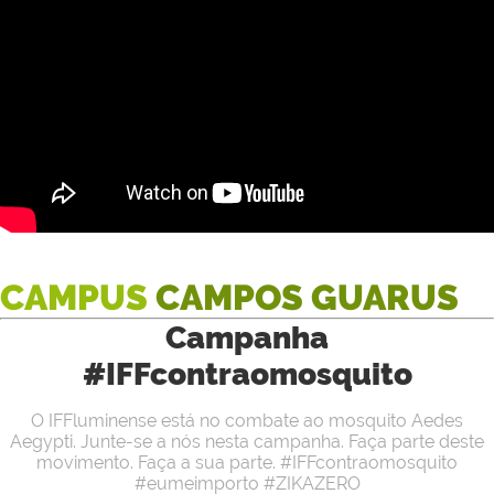
CAMPUS
CAMPOS GUARUS
Campanha
#IFFcontraomosquito
O IFFluminense está no combate ao mosquito Aedes
Aegypti. Junte-se a nós nesta campanha. Faça parte deste
movimento. Faça a sua parte. #IFFcontraomosquito
#eumeimporto #ZIKAZERO