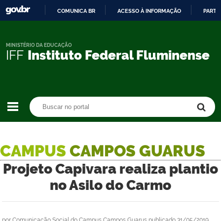
COMUNICA BR
ACESSO À INFORMAÇÃO
PARTI
IR
PARA
O
MINISTÉRIO DA EDUCAÇÃO
IFF
Instituto Federal Fluminense
CONTEÚDO
Buscar no portal
Buscar no portal
CAMPUS
CAMPOS GUARUS
Projeto Capivara realiza plantio
no Asilo do Carmo
por
Comunicação Social do Campus Campos Guarus
publicado
31/05/2019