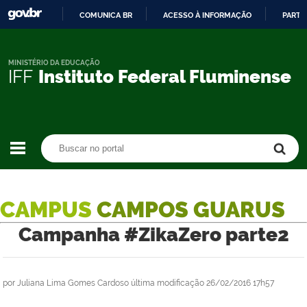
COMUNICA BR
ACESSO À INFORMAÇÃO
PARTI
IR
PARA
O
MINISTÉRIO DA EDUCAÇÃO
IFF
Instituto Federal Fluminense
CONTEÚDO
Buscar no portal
Buscar no portal
CAMPUS
CAMPOS GUARUS
Campanha #ZikaZero parte2
por
Juliana Lima Gomes Cardoso
última modificação
26/02/2016 17h57