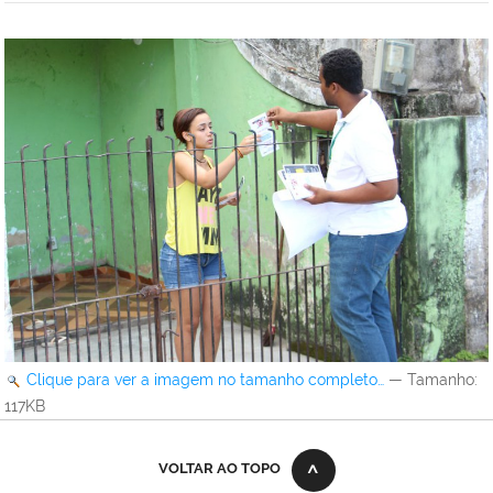
Clique para ver a imagem no tamanho completo…
—
Tamanho
:
117KB
VOLTAR AO TOPO