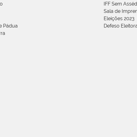
ão
IFF Sem Asséd
Sala de Impren
Eleições 2023
de Pádua
Defeso Eleitor
rra