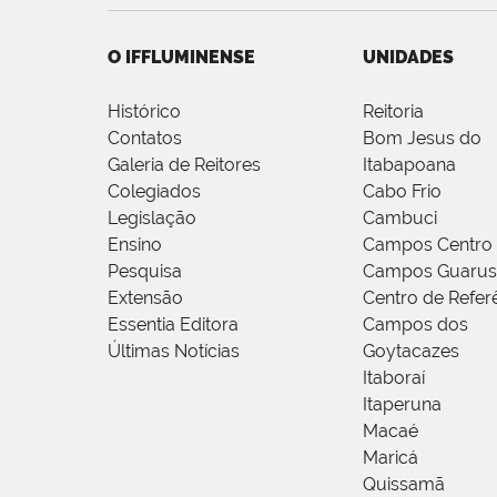
O IFFLUMINENSE
UNIDADES
Histórico
Reitoria
Contatos
Bom Jesus do
Galeria de Reitores
Itabapoana
Colegiados
Cabo Frio
Legislação
Cambuci
Ensino
Campos Centro
Pesquisa
Campos Guarus
Extensão
Centro de Refer
Essentia Editora
Campos dos
Últimas Notícias
Goytacazes
Itaboraí
Itaperuna
Macaé
Maricá
Quissamã