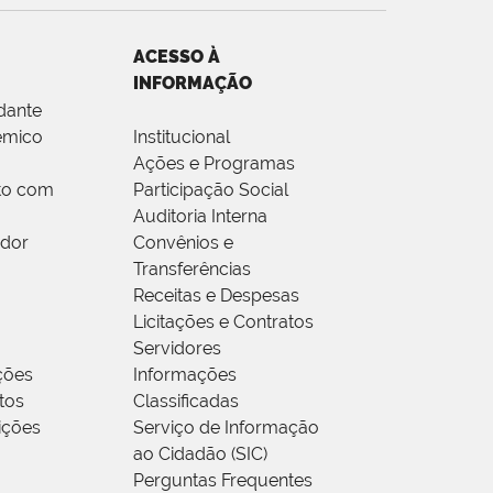
ACESSO À
INFORMAÇÃO
dante
êmico
Institucional
Ações e Programas
to com
Participação Social
Auditoria Interna
idor
Convênios e
Transferências
Receitas e Despesas
Licitações e Contratos
Servidores
ções
Informações
tos
Classificadas
rições
Serviço de Informação
ao Cidadão (SIC)
Perguntas Frequentes