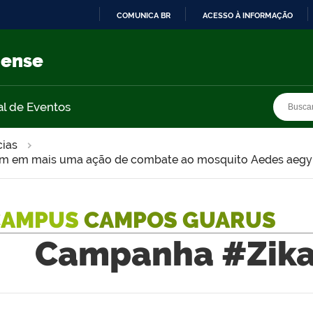
COMUNICA BR
ACESSO À INFORMAÇÃO
IR
PARA
nense
O
CONTEÚDO
Busca
Busca
al de Eventos
cias
em em mais uma ação de combate ao mosquito Aedes aegy
CAMPUS
CAMPOS GUARUS
Campanha #Zika