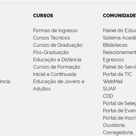
CURSOS
COMUNIDADE
Formas de Ingresso
Painel do Estu
Cursos Técnicos
Sistema Acad
Cursos de Graduação
Bibliotecas
Pós-Graduação
Relacionamen
Educação a Distância
Egressos
Cursos de Formação
Painel do Serv
Inicial e Continuada
Portal da TIC
ência
Educação de Jovens e
WebMail
Adultos
SUAP
CDD
Portal de Sele
Portal de Even
Portal de Insc
Ouvidoria
Corregedoria