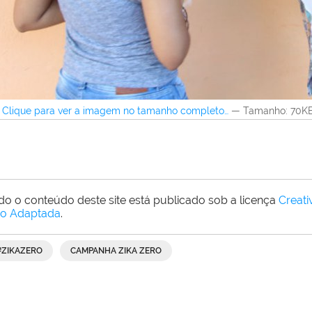
Clique para ver a imagem no tamanho completo…
—
Tamanho
: 70K
do o conteúdo deste site está publicado sob a licença
Creat
o Adaptada
.
#ZIKAZERO
CAMPANHA ZIKA ZERO