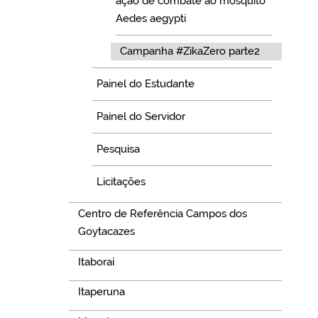
ação de combate ao mosquito
Aedes aegypti
Campanha #ZikaZero parte2
Painel do Estudante
Painel do Servidor
Pesquisa
Licitações
Centro de Referência Campos dos
Goytacazes
Itaboraí
Itaperuna