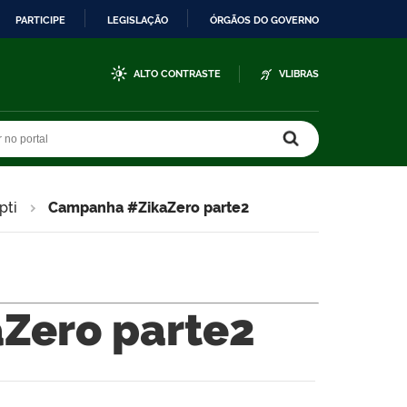
PARTICIPE
LEGISLAÇÃO
ÓRGÃOS DO GOVERNO
ALTO CONTRASTE
VLIBRAS
r no portal
r no portal
pti
Campanha #ZikaZero parte2
Zero parte2