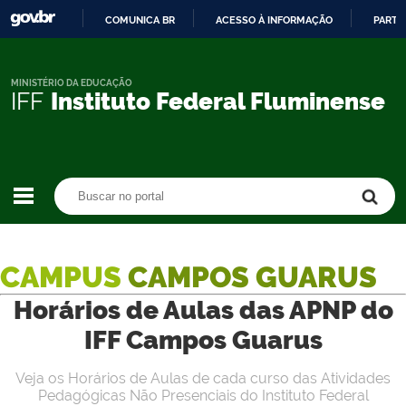
COMUNICA BR
ACESSO À INFORMAÇÃO
PARTI
IR
PARA
O
MINISTÉRIO DA EDUCAÇÃO
IFF
Instituto Federal Fluminense
CONTEÚDO
Buscar no portal
Buscar no portal
CAMPUS
CAMPOS GUARUS
Horários de Aulas das APNP do
IFF Campos Guarus
Veja os Horários de Aulas de cada curso das Atividades
Pedagógicas Não Presenciais do Instituto Federal