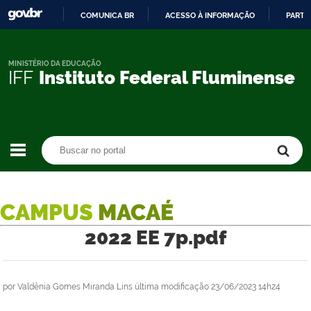
COMUNICA BR
ACESSO À INFORMAÇÃO
PARTI
IR
PARA
O
MINISTÉRIO DA EDUCAÇÃO
IFF
Instituto Federal Fluminense
CONTEÚDO
Buscar no portal
Buscar no portal
CAMPUS
MACAÉ
2022 EE 7p.pdf
por
Valdênia Gomes Miranda Lins
última modificação
23/06/2023 14h24