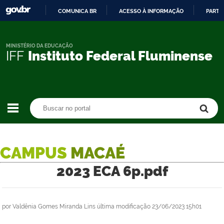
COMUNICA BR
ACESSO À INFORMAÇÃO
PARTI
IR
PARA
O
MINISTÉRIO DA EDUCAÇÃO
IFF
Instituto Federal Fluminense
CONTEÚDO
Buscar no portal
Buscar no portal
CAMPUS
MACAÉ
2023 ECA 6p.pdf
por
Valdênia Gomes Miranda Lins
última modificação
23/06/2023 15h01