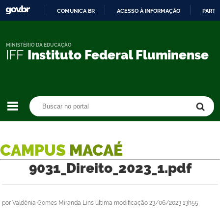
COMUNICA BR
ACESSO À INFORMAÇÃO
PARTI
IR
PARA
O
MINISTÉRIO DA EDUCAÇÃO
IFF
Instituto Federal Fluminense
CONTEÚDO
Buscar no portal
Buscar no portal
CAMPUS
MACAÉ
9031_Direito_2023_1.pdf
por
Valdênia Gomes Miranda Lins
última modificação
23/06/2023 13h55