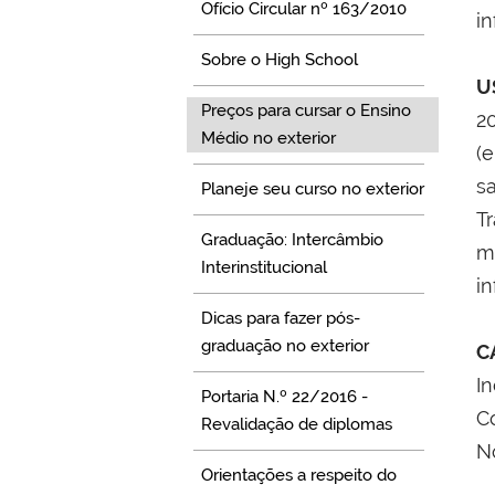
Ofício Circular nº 163/2010
in
Sobre o High School
U
Preços para cursar o Ensino
2
Médio no exterior
(
s
Planeje seu curso no exterior
T
Graduação: Intercâmbio
m
Interinstitucional
i
Dicas para fazer pós-
graduação no exterior
C
I
Portaria N.º 22/2016 -
C
Revalidação de diplomas
No
Orientações a respeito do