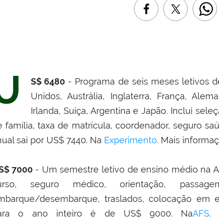
U
S$ 6480
- Programa de seis meses letivos 
Unidos, Austrália, Inglaterra, França, Ale
Irlanda, Suíça, Argentina e Japão. Inclui sele
e família, taxa de matrícula, coordenador, seguro sa
nual sai por US$ 7440. Na
Experimento
. Mais informaç
S$ 7000
- Um semestre letivo de ensino médio na A
urso, seguro médico, orientação, passagem
mbarque/desembarque, traslados, colocação em es
ara o ano inteiro é de US$ 9000. Na
AFS
.