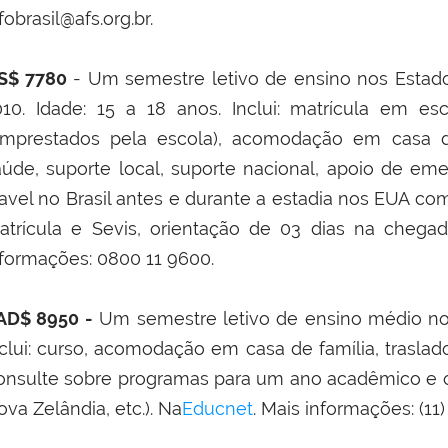
fobrasil@afs.org.br.
S$ 7780
- Um semestre letivo de ensino nos Esta
010. Idade: 15 a 18 anos. Inclui: matrícula em esc
emprestados pela escola), acomodação em casa de
aúde, suporte local, suporte nacional, apoio de eme
ravel no Brasil antes e durante a estadia nos EUA co
atrícula e Sevis, orientação de 03 dias na che
nformações: 0800 11 9600.
AD$ 8950 -
Um semestre letivo de ensino médio no
nclui: curso, acomodação em casa de família, traslad
onsulte sobre programas para um ano acadêmico e outr
va Zelândia, etc.). Na
Educnet
. Mais informações: (11