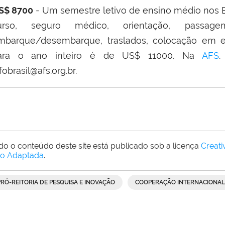
S$ 8700
- Um semestre letivo de ensino médio nos EUA
urso, seguro médico, orientação, passagem
mbarque/desembarque, traslados, colocação em es
ara o ano inteiro é de US$ 11000. Na
AFS
.
fobrasil@afs.org.br.
do o conteúdo deste site está publicado sob a licença
Creat
o Adaptada
.
PRÓ-REITORIA DE PESQUISA E INOVAÇÃO
COOPERAÇÃO INTERNACIONAL