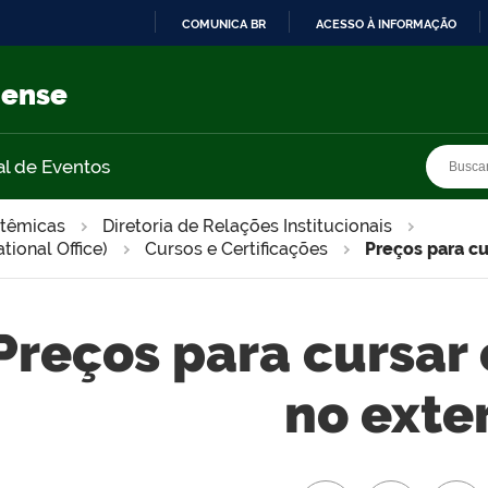
COMUNICA BR
ACESSO À INFORMAÇÃO
IR
PARA
nense
O
CONTEÚDO
Busca
Busca
al de Eventos
stêmicas
Diretoria de Relações Institucionais
tional Office)
Cursos e Certificações
Preços para cu
Preços para cursar
no exter