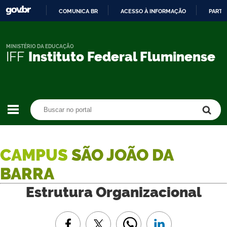
COMUNICA BR
ACESSO À INFORMAÇÃO
PARTI
IR
PARA
O
MINISTÉRIO DA EDUCAÇÃO
IFF
Instituto Federal Fluminense
CONTEÚDO
Buscar no portal
Buscar no portal
CAMPUS
SÃO JOÃO DA
BARRA
Estrutura Organizacional