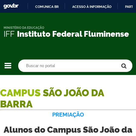
COMUNICA BR
ACESSO À INFORMAÇÃO
PARTI
IR
PARA
O
MINISTÉRIO DA EDUCAÇÃO
IFF
Instituto Federal Fluminense
CONTEÚDO
Buscar no portal
Buscar no portal
CAMPUS
SÃO JOÃO DA
BARRA
PREMIAÇÃO
Alunos do Campus São João da