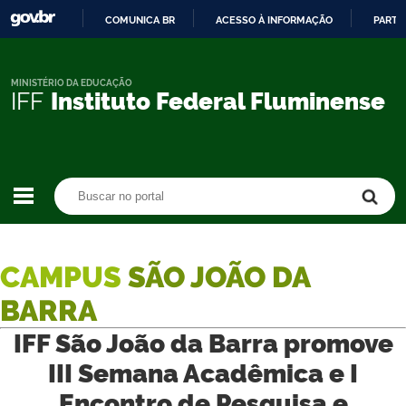
COMUNICA BR
ACESSO À INFORMAÇÃO
PARTI
IR
PARA
O
MINISTÉRIO DA EDUCAÇÃO
IFF
Instituto Federal Fluminense
CONTEÚDO
Buscar no portal
Buscar no portal
CAMPUS
SÃO JOÃO DA
BARRA
IFF São João da Barra promove
III Semana Acadêmica e I
Encontro de Pesquisa e