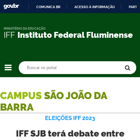
COMUNICA BR
ACESSO À INFORMAÇÃO
PARTI
IR
PARA
O
MINISTÉRIO DA EDUCAÇÃO
IFF
Instituto Federal Fluminense
CONTEÚDO
Buscar no portal
Buscar no portal
CAMPUS
SÃO JOÃO DA
BARRA
ELEIÇÕES IFF 2023
IFF SJB terá debate entre