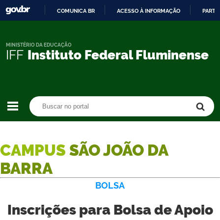
COMUNICA BR
ACESSO À INFORMAÇÃO
PARTI
IR
PARA
O
MINISTÉRIO DA EDUCAÇÃO
IFF
Instituto Federal Fluminense
CONTEÚDO
Buscar no portal
Buscar no portal
CAMPUS
SÃO JOÃO DA
BARRA
BOLSA
Inscrições para Bolsa de Apoio